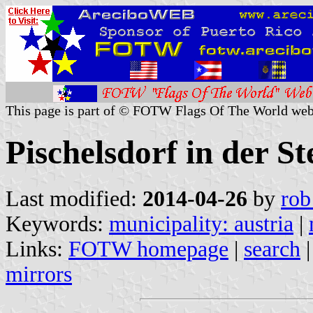
This page is part of © FOTW Flags Of The World web
Pischelsdorf in der St
Last modified:
2014-04-26
by
rob
Keywords:
municipality: austria
|
Links:
FOTW homepage
|
search
mirrors