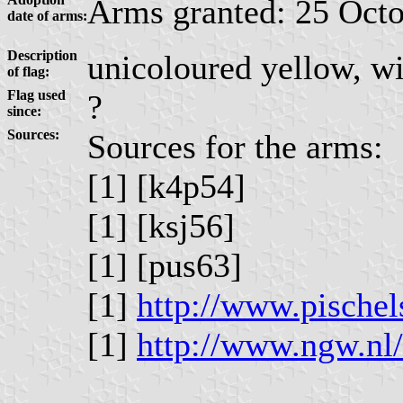
Arms granted: 25 Octo
date of arms:
Description
unicoloured yellow, wi
of flag:
Flag used
?
since:
Sources:
Sources for the arms:
[1] [k4p54]
[1] [ksj56]
[1] [pus63]
[1]
http://www.pischel
[1]
http://www.ngw.nl/