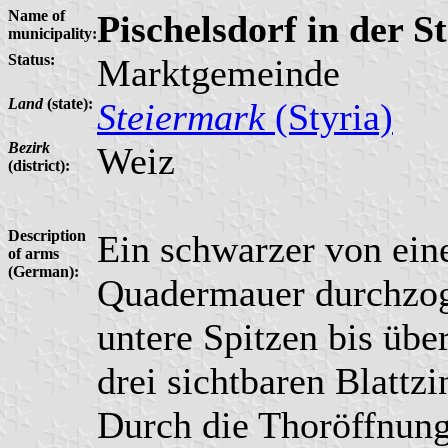
Name of
Pischelsdorf in der S
municipality:
Status:
Marktgemeinde
Land
(state):
Steiermark
(Styria)
Bezirk
Weiz
(district):
Description
Ein schwarzer von ein
of arms
(German):
Quadermauer durchzogen
untere Spitzen bis üb
drei sichtbaren Blattz
Durch die Thoröffnung