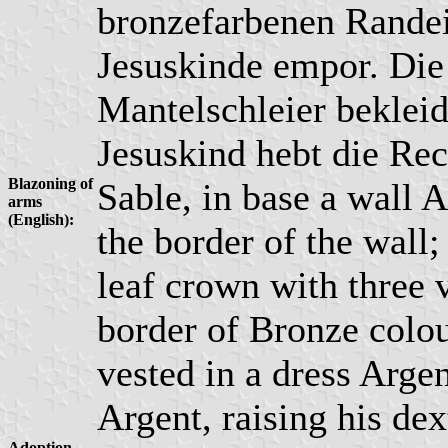
bronzefarbenen Randei
Jesuskinde empor. Die
Mantelschleier bekleid
Jesuskind hebt die Re
Blazoning of
Sable, in base a wall 
arms
(English):
the border of the wall
leaf crown with three 
border of Bronze colou
vested in a dress Arge
Argent, raising his dex
Adoption