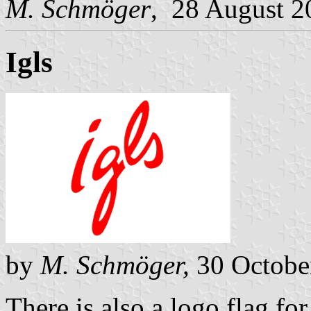
M. Schmöger
, 28 August 2
Igls
by
M. Schmöger,
30 Octobe
There is also a logo flag fo