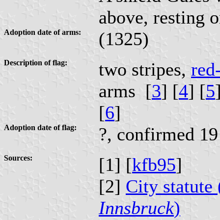
above, resting o
Adoption date of arms:
(1325)
Description of flag:
two stripes,
red
arms [
3
] [
4
] [
5
[
6
]
Adoption date of flag:
?, confirmed 1
Sources:
[1] [
kfb95
]
[2]
City statute 
Innsbruck
)