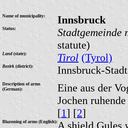
Name of municipality:
Innsbruck
Status:
Stadtgemeinde m
statute)
Land
(state):
Tirol
(Tyrol)
Bezirk
(district):
Innsbruck-Stadt
Description of arms
Eine aus der Vo
(German):
Jochen ruhende 
[
1
] [
2
]
Blazoning of arms (English):
A shield Gules 