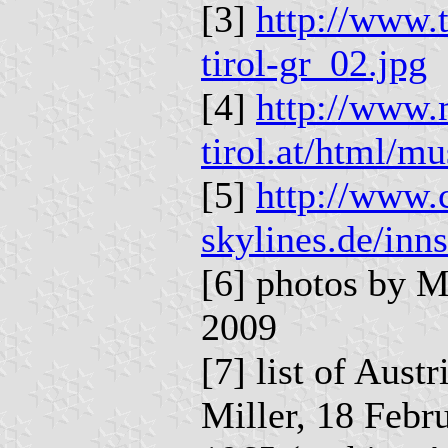
[3]
http://www.t
tirol-gr_02.jpg
[4]
http://www.
tirol.at/html/m
[5]
http://www.c
skylines.de/inn
[6] photos by M
2009
[7] list of Aust
Miller, 18 Febr