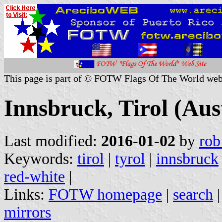
This page is part of © FOTW Flags Of The World web
Innsbruck, Tirol (Aus
Last modified:
2016-01-02
by
rob
Keywords:
tirol
|
tyrol
|
innsbruck
red-white
|
Links:
FOTW homepage
|
search
mirrors