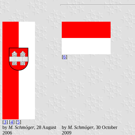
[
6
]
[
3
] [
4
] [
5
]
by
M. Schmöger
, 28 August
by
M. Schmöger
, 30 October
2006
2009