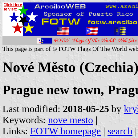
This page is part of © FOTW Flags Of The World web
Nové Město (Czechia
Prague new town, Prague
Last modified:
2018-05-25
by
kry
Keywords:
nove mesto
|
Links:
FOTW homepage
|
search