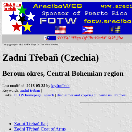
This page is part of © FOTW Flags Of The World website
Zadní Třebaň (Czechia)
Beroun okres, Central Bohemian region
Last modified:
2018-05-25
by
kryštof huk
Keywords:
zadni treban
|
Links:
FOTW homepage
|
search
|
disclaimer and copyright
|
write us
|
mirrors
Zadní Třebaň flag
Zadní Třebaň Coat of Arms