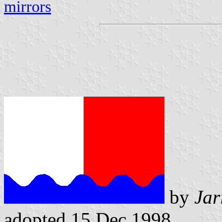
mirrors
by
Jar
adopted 15 Dec 1998