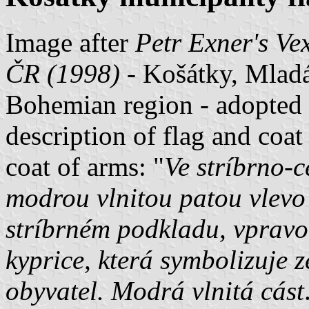
Image after
Petr Exner's Ve
ČR (1998)
- Košátky, Mladá 
Bohemian region - adopted 
description of flag and coat
coat of arms: "
Ve stríbrno-c
modrou vlnitou patou vlevo
stríbrném podkladu, vpravo
kyprice, která symbolizuje 
obyvatel. Modrá vlnitá cást