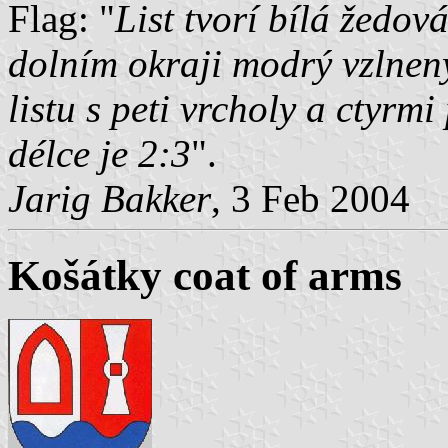
Flag: "
List tvorí bílá žedov
dolním okraji modrý vzlnený
listu s peti vrcholy a ctyrm
délce je 2:3
".
Jarig Bakker
, 3 Feb 2004
Košátky coat of arms