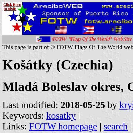
This page is part of © FOTW Flags Of The World web
Košátky (Czechia)
Mladá Boleslav okres, 
Last modified:
2018-05-25
by
kry
Keywords:
kosatky
|
Links:
FOTW homepage
|
search