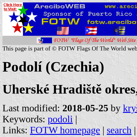
This page is part of © FOTW Flags Of The World web
Podolí (Czechia)
Uherské Hradiště okres,
Last modified:
2018-05-25
by
kry
Keywords:
podoli
|
Links:
FOTW homepage
|
search