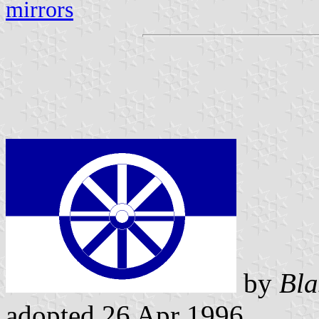
mirrors
by
Bla
adopted 26 Apr 1996