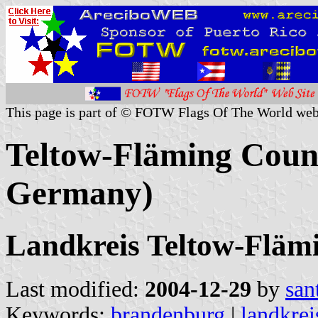
This page is part of © FOTW Flags Of The World web
Teltow-Fläming Coun
Germany)
Landkreis Teltow-Fläm
Last modified:
2004-12-29
by
san
Keywords:
brandenburg
|
landkrei