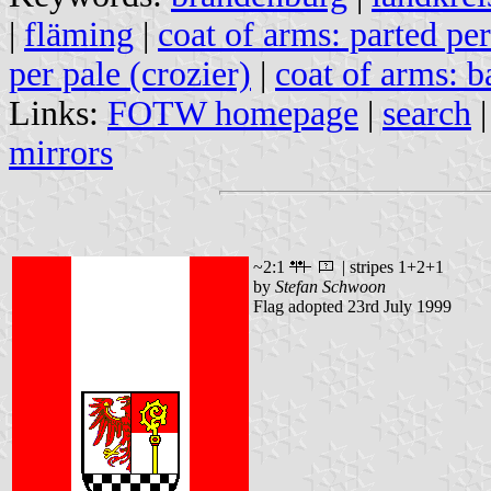
|
fläming
|
coat of arms: parted per
per pale (crozier)
|
coat of arms: b
Links:
FOTW homepage
|
search
mirrors
~2:1
| stripes 1+2+1
by
Stefan Schwoon
Flag adopted 23rd July 1999