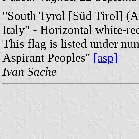
"South Tyrol [Süd Tirol] (A
Italy" - Horizontal white-re
This flag is listed under nu
Aspirant Peoples"
[asp]
Ivan Sache