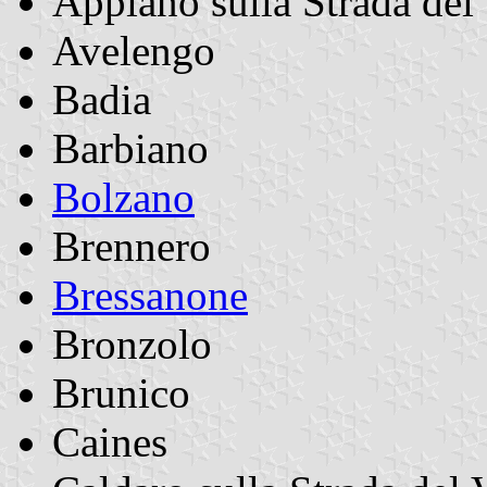
Appiano sulla Strada del
Avelengo
Badia
Barbiano
Bolzano
Brennero
Bressanone
Bronzolo
Brunico
Caines