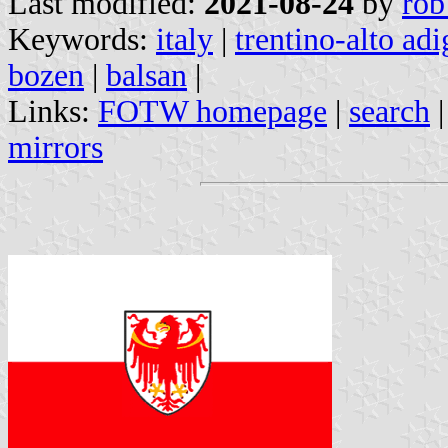
Last modified:
2021-08-24
by
rob
Keywords:
italy
|
trentino-alto adi
bozen
|
balsan
|
Links:
FOTW homepage
|
search
mirrors