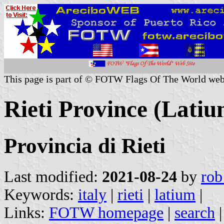
This page is part of © FOTW Flags Of The World web
Rieti Province (Latium
Provincia di Rieti
Last modified:
2021-08-24
by
rob
Keywords:
italy
|
rieti
|
latium
|
Links:
FOTW homepage
|
search