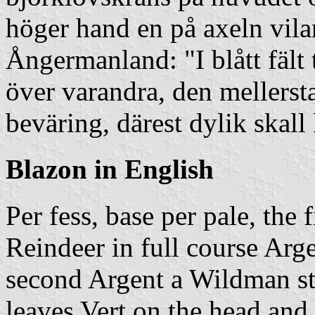
höger hand en på axeln vila
Ångermanland: "I blått fält t
över varandra, den mellerst
beväring, därest dylik skal
Blazon in English
Per fess, base per pale, the
Reindeer in full course Arge
second Argent a Wildman st
leaves Vert on the head and