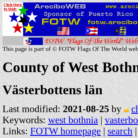
This page is part of © FOTW Flags Of The World web
County of West Bothn
Västerbottens län
Last modified:
2021-08-25
by
c
Keywords:
west bothnia
|
vasterbo
Links:
FOTW homepage
|
search