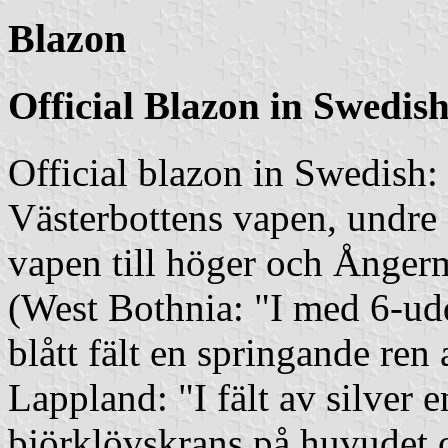
Blazon
Official Blazon in Swedis
Official blazon in Swedish:
Västerbottens vapen, undre 
vapen till höger och Ångerm
(West Bothnia:
"I med 6-udd
blått fält en springande ren
Lappland: "I fält av silver
björklövskrans på huvudet o