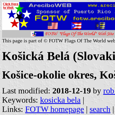
This page is part of © FOTW Flags Of The World web
Košická Belá (Slovak
Košice-okolie okres, Ko
Last modified:
2018-12-19
by
rob
Keywords:
kosicka bela
|
Links:
FOTW homepage
|
search