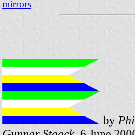
mirrors
by
Phi
Gunnar Staack
, 6 June 200