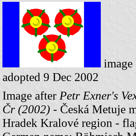
image
adopted 9 Dec 2002
Image after
Petr Exner's Ve
Čr (2002)
- Česká Metuje mu
Hradek Kralové region - fl