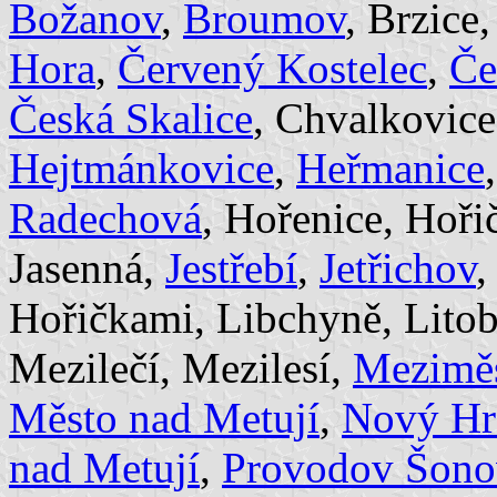
Božanov
,
Broumov
, Brzice
Hora
,
Červený Kostelec
,
Če
Česká Skalice
, Chvalkovice
Hejtmánkovice
,
Heřmanice
Radechová
, Hořenice, Hoř
Jasenná,
Jestřebí
,
Jetřichov
,
Hořičkami, Libchyně, Lito
Mezilečí, Mezilesí,
Meziměs
Město nad Metují
,
Nový Hr
nad Metují
,
Provodov Šono