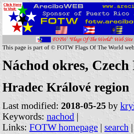
This page is part of © FOTW Flags Of The World web
Náchod okres, Czech 
Hradec Králové region
Last modified:
2018-05-25
by
kry
Keywords:
nachod
|
Links:
FOTW homepage
|
search