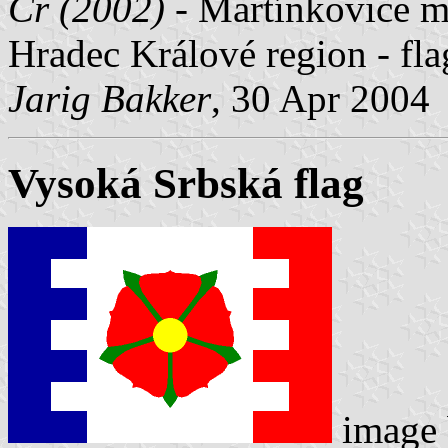
Čr (2002)
- Martínkovice mu
Hradec Králové region - fl
Jarig Bakker
, 30 Apr 2004
Vysoká Srbská flag
image