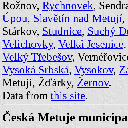
Rožnov,
Rychnovek
, Sendr
Úpou
,
Slavětín nad Metují
,
Stárkov,
Studnice
,
Suchý D
Velichovky
,
Velká Jesenice
,
Velký Třebešov
, Vernéřovic
Vysoká Srbská
,
Vysokov
,
Z
Metují, Žďárky,
Žernov
.
Data from
this site
.
Česká Metuje municipal