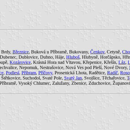
, Brdy,
Březnice
, Buková u Příbramě, Bukovany,
Čenkov
, Cetyně,
Cho
 Dubenec, Dublovice, Dubno, Háje,
Hluboš
, Hlubyně, Horčápsko, Hři
oupě,
Kozárovice
, Krásná Hora nad Vltavou, Křepenice, Křešín,
Láz
,
L
echvalice, Nepomuk, Nestrašovice, Nová Ves pod Pleší, Nové Dvory,
ce
,
Podlesí
,
Příbram
,
Příčovy
, Prosenická Lhota, Radětice,
Radíč
,
Roso
, Štětkovice, Suchodol, Svaté Pole,
Svatý Jan
, Svojšice, Těchařovice,
T
u Příbramě, Vysoký Chlumec, Zalužany, Zbenice, Zduchovice, Županovi