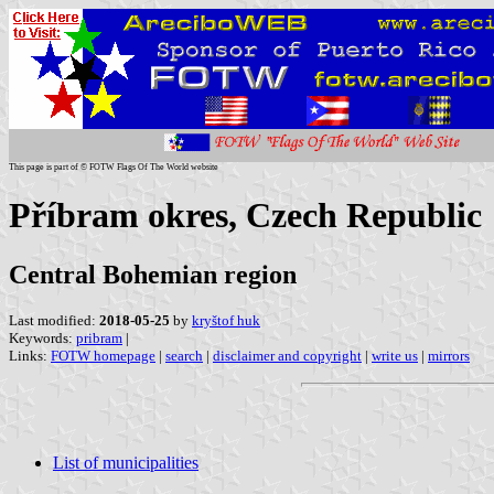
This page is part of © FOTW Flags Of The World website
Příbram okres, Czech Republic
Central Bohemian region
Last modified:
2018-05-25
by
kryštof huk
Keywords:
pribram
|
Links:
FOTW homepage
|
search
|
disclaimer and copyright
|
write us
|
mirrors
List of municipalities