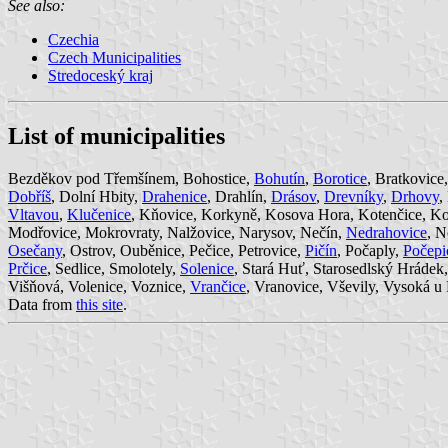
See also:
Czechia
Czech Municipalities
Stredoceský kraj
List of municipalities
Bezděkov pod Třemšínem, Bohostice,
Bohutín
,
Borotice
, Bratkovice
Dobříš
, Dolní Hbity,
Drahenice
, Drahlín,
Drásov
,
Drevníky
,
Drhovy
,
Vltavou
,
Klučenice
, Kňovice, Korkyně, Kosova Hora, Kotenčice, K
Modřovice, Mokrovraty, Nalžovice, Narysov, Nečín,
Nedrahovice
, N
Osečany
, Ostrov, Ouběnice, Pečice, Petrovice,
Pičín
, Počaply,
Počepi
Prčice
, Sedlice, Smolotely,
Solenice
, Stará Huť, Starosedlský Hrádek
Višňová, Volenice, Voznice,
Vrančice
, Vranovice, Vševily, Vysoká 
Data from
this site
.