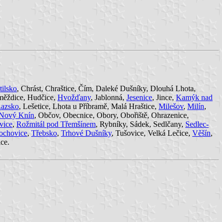
tilsko
, Chrást, Chraštice, Čím, Daleké Dušníky, Dlouhá Lhota,
měždice, Hudčice,
Hvožďany
, Jablonná,
Jesenice
, Jince,
Kamýk nad
azsko
, Lešetice, Lhota u Příbramě, Malá Hraštice,
Milešov
,
Milín
,
Nový Knín
, Občov, Obecnice, Obory, Obořiště, Ohrazenice,
vice
,
Rožmitál pod Třemšínem
, Rybníky, Sádek, Sedlčany,
Sedlec-
ochovice
,
Třebsko
,
Trhové Dušníky
, Tušovice, Velká Lečice,
Věšín
,
ce.