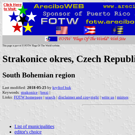
This page is part of © FOTW Flags Of The World website
Strakonice okres, Czech Republ
South Bohemian region
Last modified:
2018-05-25
by
kryštof huk
Keywords:
strakonice
|
brezi
|
Links:
FOTW homepage
|
search
|
disclaimer and copyright
|
write us
|
mirrors
List of municipalities
editor's choice