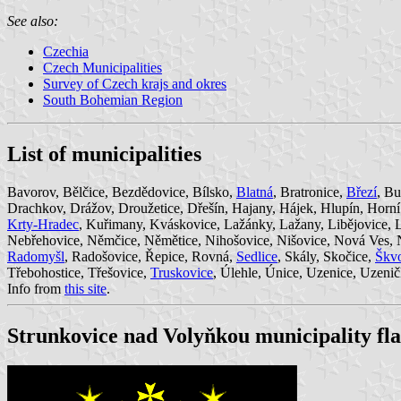
See also:
Czechia
Czech Municipalities
Survey of Czech krajs and okres
South Bohemian Region
List of municipalities
Bavorov, Bělčice, Bezdědovice, Bílsko,
Blatná
, Bratronice,
Březí
, B
Drachkov, Drážov, Droužetice, Dřešín, Hajany, Hájek, Hlupín, Horní 
Krty-Hradec
, Kuřimany, Kváskovice, Lažánky, Lažany, Libějovice, L
Nebřehovice, Němčice, Němětice, Nihošovice, Nišovice, Nová Ves, 
Radomyšl
, Radošovice, Řepice, Rovná,
Sedlice
, Skály, Skočice,
Škvo
Třebohostice, Třešovice,
Truskovice
, Úlehle, Únice, Uzenice, Uzeni
Info from
this site
.
Strunkovice nad Volyňkou municipality flag