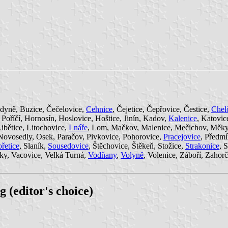
udyně, Buzice, Čečelovice,
Cehnice
, Čejetice, Čepřovice, Čestice,
Chel
Poříčí, Hornosín, Hoslovice, Hoštice, Jinín, Kadov,
Kalenice
, Katovic
ibětice, Litochovice,
Lnáře
, Lom, Mačkov, Malenice, Mečichov, Měkyn
Novosedly, Osek, Paračov, Pivkovice, Pohorovice,
Pracejovice
, Předmí
řetice
, Slaník,
Sousedovice
, Štěchovice, Štěkeň, Stožice,
Strakonice
, 
čky, Vacovice, Velká Turná,
Vodňany
,
Volyně
, Volenice, Záboří, Zahorč
 (editor's choice)