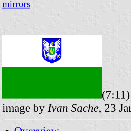
mirrors
(7:11)
image by
Ivan Sache
, 23 J
Overview