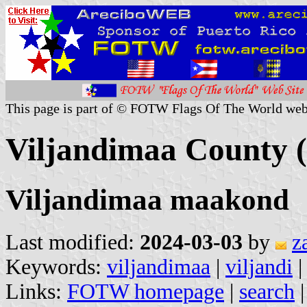
This page is part of © FOTW Flags Of The World web
Viljandimaa County (
Viljandimaa maakond
Last modified:
2024-03-03
by
z
Keywords:
viljandimaa
|
viljandi
Links:
FOTW homepage
|
search