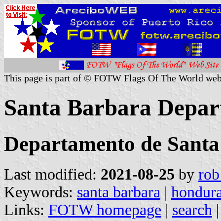
This page is part of © FOTW Flags Of The World web
Santa Barbara Depar
Departamento de Santa
Last modified:
2021-08-25
by
rob
Keywords:
santa barbara
|
hondur
Links:
FOTW homepage
|
search