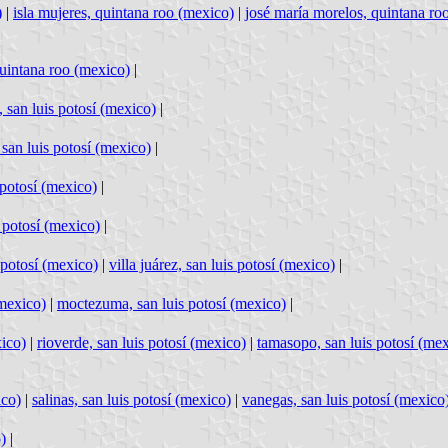
)
|
isla mujeres, quintana roo (mexico)
|
josé maría morelos, quintana ro
quintana roo (mexico)
|
, san luis potosí (mexico)
|
san luis potosí (mexico)
|
 potosí (mexico)
|
 potosí (mexico)
|
s potosí (mexico)
|
villa juárez, san luis potosí (mexico)
|
(mexico)
|
moctezuma, san luis potosí (mexico)
|
xico)
|
rioverde, san luis potosí (mexico)
|
tamasopo, san luis potosí (me
ico)
|
salinas, san luis potosí (mexico)
|
vanegas, san luis potosí (mexico
)
|