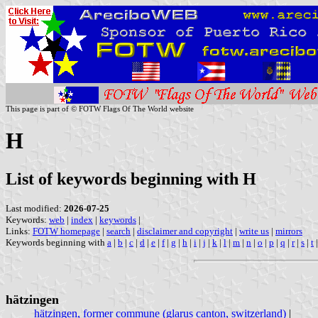
This page is part of © FOTW Flags Of The World website
H
List of keywords beginning with H
Last modified:
2026-07-25
Keywords:
web
|
index
|
keywords
|
Links:
FOTW homepage
|
search
|
disclaimer and copyright
|
write us
|
mirrors
Keywords beginning with
a
|
b
|
c
|
d
|
e
|
f
|
g
|
h
|
i
|
j
|
k
|
l
|
m
|
n
|
o
|
p
|
q
|
r
|
s
|
t
hätzingen
hätzingen, former commune (glarus canton, switzerland)
|