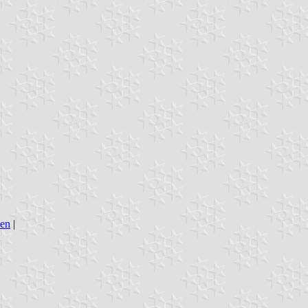
den
|