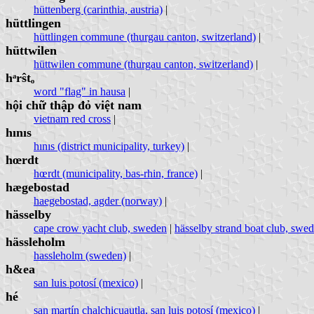
hüttenberg (carinthia, austria)
|
hüttlingen
hüttlingen commune (thurgau canton, switzerland)
|
hüttwilen
hüttwilen commune (thurgau canton, switzerland)
|
hᵃrŝtₒ
word "flag" in hausa
|
hội chữ thập đỏ việt nam
vietnam red cross
|
hınıs
hınıs (district municipality, turkey)
|
hœrdt
hœrdt (municipality, bas-rhin, france)
|
hægebostad
haegebostad, agder (norway)
|
hässelby
cape crow yacht club, sweden
|
hässelby strand boat club, swe
hässleholm
hassleholm (sweden)
|
h&ea
san luis potosí (mexico)
|
hé
san martín chalchicuautla, san luis potosí (mexico)
|