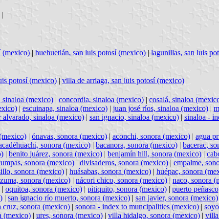
|
í (mexico)
|
huehuetlán, san luis potosí (mexico)
|
lagunillas, san luis po
luis potosí (mexico)
|
villa de arriaga, san luis potosí (mexico)
|
, sinaloa (mexico)
|
concordia, sinaloa (mexico)
|
cosalá, sinaloa (mexic
exico)
|
escuinapa, sinaloa (mexico)
|
juan josé ríos, sinaloa (mexico)
|
m
 alvarado, sinaloa (mexico)
|
san ignacio, sinaloa (mexico)
|
sinaloa - i
 (mexico)
|
ónavas, sonora (mexico)
|
aconchi, sonora (mexico)
|
agua pr
acadéhuachi, sonora (mexico)
|
bacanora, sonora (mexico)
|
bacerac, so
o)
|
benito juárez, sonora (mexico)
|
benjamín hill, sonora (mexico)
|
cab
cumpas, sonora (mexico)
|
divisaderos, sonora (mexico)
|
empalme, sono
illo, sonora (mexico)
|
huásabas, sonora (mexico)
|
huépac, sonora (me
zuma, sonora (mexico)
|
nácori chico, sonora (mexico)
|
naco, sonora (
|
oquitoa, sonora (mexico)
|
pitiquito, sonora (mexico)
|
puerto peñasco
)
|
san ignacio río muerto, sonora (mexico)
|
san javier, sonora (mexico)
a cruz, sonora (mexico)
|
sonora - index to muncipalities (mexico)
|
soyo
a (mexico)
|
ures, sonora (mexico)
|
villa hidalgo, sonora (mexico)
|
vill