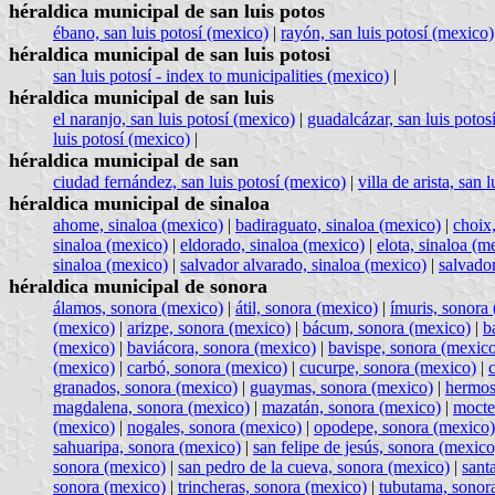
héraldica municipal de san luis potos
ébano, san luis potosí (mexico)
|
rayón, san luis potosí (mexico)
héraldica municipal de san luis potosi
san luis potosí - index to municipalities (mexico)
|
héraldica municipal de san luis
el naranjo, san luis potosí (mexico)
|
guadalcázar, san luis potos
luis potosí (mexico)
|
héraldica municipal de san
ciudad fernández, san luis potosí (mexico)
|
villa de arista, san 
héraldica municipal de sinaloa
ahome, sinaloa (mexico)
|
badiraguato, sinaloa (mexico)
|
choix
sinaloa (mexico)
|
eldorado, sinaloa (mexico)
|
elota, sinaloa (m
sinaloa (mexico)
|
salvador alvarado, sinaloa (mexico)
|
salvador
héraldica municipal de sonora
álamos, sonora (mexico)
|
átil, sonora (mexico)
|
ímuris, sonora
(mexico)
|
arizpe, sonora (mexico)
|
bácum, sonora (mexico)
|
b
(mexico)
|
baviácora, sonora (mexico)
|
bavispe, sonora (mexic
(mexico)
|
carbó, sonora (mexico)
|
cucurpe, sonora (mexico)
|
granados, sonora (mexico)
|
guaymas, sonora (mexico)
|
hermos
magdalena, sonora (mexico)
|
mazatán, sonora (mexico)
|
mocte
(mexico)
|
nogales, sonora (mexico)
|
opodepe, sonora (mexico)
sahuaripa, sonora (mexico)
|
san felipe de jesús, sonora (mexico
sonora (mexico)
|
san pedro de la cueva, sonora (mexico)
|
sant
sonora (mexico)
|
trincheras, sonora (mexico)
|
tubutama, sonor