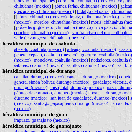
index to muncipalities
|
coronado, chihuahua (mexico)
|
coyame 
chihuahua (mexico)
|
gómez farías, chihuahua (mexico)
|
galea
guazapares, chihuahua (mexico)
|
hidalgo del parral, chihuahua
|
juárez, chihuahua (mexico)
|
lópez, chihuahua (mexico)
|
la cr
(mexico)
|
morelos, chihuahua (mexico)
|
moris, chihuahua (me
|
práxedis g. guerrero, chihuahua (mexico)
|
riva palacio, chihu
conchos, chihuahua (mexico)
|
san francisco del oro, chihuahu
valle de zaragoza, chihuahua (mexico)
|
héraldica municipal de coahuila
abasolo, coahuila (mexico)
|
arteaga, coahuila (mexico)
|
castañ
general cepeda, coahuila (mexico)
|
guerrero, coahuila (mexico)
(mexico)
|
monclova, coahuila (mexico)
|
nadadores, coahuila (
sabinas, coahuila (mexico)
|
saltillo, coahuila (mexico)
|
san bue
héraldica municipal de durango
canatlán durango (mexico)
|
canelas, durango (mexico)
|
coneto
general simón bolívar, durango (mexico)
|
guadalupe victoria, 
durango (mexico)
|
mezquital, durango (mexico)
|
nazas, duran
pánuco de coronado, durango (mexico)
|
poanas, durango (mex
durango (mexico)
|
san juan de guadalupe, durango (mexico)
|
(mexico)
|
santiago papasquiaro, durango (mexico)
|
tamazula, 
(mexico)
|
héraldica municipal de guan
irapuato, guanajuato (mexico)
|
héraldica municipal de guanajuato
abasolo, guanajuato (mexico)
|
acámbaro, guanajuato (mexico)