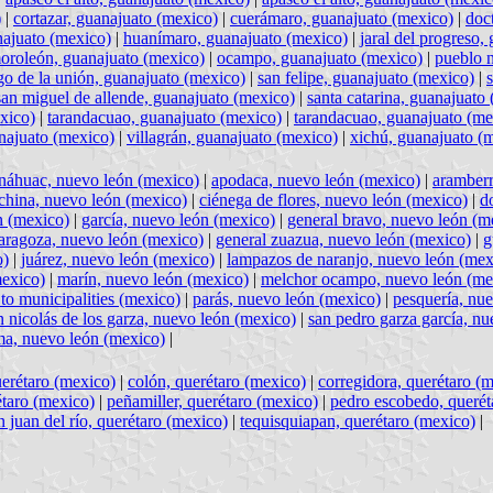
)
|
cortazar, guanajuato (mexico)
|
cuerámaro, guanajuato (mexico)
|
doc
najuato (mexico)
|
huanímaro, guanajuato (mexico)
|
jaral del progreso,
oroleón, guanajuato (mexico)
|
ocampo, guanajuato (mexico)
|
pueblo 
go de la unión, guanajuato (mexico)
|
san felipe, guanajuato (mexico)
|
san miguel de allende, guanajuato (mexico)
|
santa catarina, guanajuato
exico)
|
tarandacuao, guanajuato (mexico)
|
tarandacuao, guanajuato (me
anajuato (mexico)
|
villagrán, guanajuato (mexico)
|
xichú, guanajuato (
náhuac, nuevo león (mexico)
|
apodaca, nuevo león (mexico)
|
aramberr
china, nuevo león (mexico)
|
ciénega de flores, nuevo león (mexico)
|
d
n (mexico)
|
garcía, nuevo león (mexico)
|
general bravo, nuevo león (m
zaragoza, nuevo león (mexico)
|
general zuazua, nuevo león (mexico)
|
g
o)
|
juárez, nuevo león (mexico)
|
lampazos de naranjo, nuevo león (mex
mexico)
|
marín, nuevo león (mexico)
|
melchor ocampo, nuevo león (me
to municipalities (mexico)
|
parás, nuevo león (mexico)
|
pesquería, nu
n nicolás de los garza, nuevo león (mexico)
|
san pedro garza garcía, n
ma, nuevo león (mexico)
|
uerétaro (mexico)
|
colón, querétaro (mexico)
|
corregidora, querétaro (
étaro (mexico)
|
peñamiller, querétaro (mexico)
|
pedro escobedo, querét
n juan del río, querétaro (mexico)
|
tequisquiapan, querétaro (mexico)
|