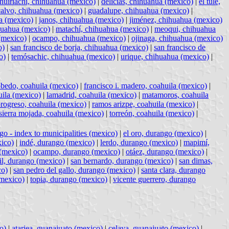
huiriachi, chihuahua (mexico)
|
delicias, chihuahua (mexico)
|
el tule,
calvo, chihuahua (mexico)
|
guadalupe, chihuahua (mexico)
|
a (mexico)
|
janos, chihuahua (mexico)
|
jiménez, chihuahua (mexico)
huahua (mexico)
|
matachí, chihuahua (mexico)
|
meoqui, chihuahua
(mexico)
|
ocampo, chihuahua (mexico)
|
ojinaga, chihuahua (mexico)
o)
|
san francisco de borja, chihuahua (mexico)
|
san francisco de
o)
|
temósachic, chihuahua (mexico)
|
urique, chihuahua (mexico)
|
bedo, coahuila (mexico)
|
francisco i. madero, coahuila (mexico)
|
uila (mexico)
|
lamadrid, coahuila (mexico)
|
matamoros, coahuila
rogreso, coahuila (mexico)
|
ramos arizpe, coahuila (mexico)
|
sierra mojada, coahuila (mexico)
|
torreón, coahuila (mexico)
|
go - index to municipalities (mexico)
|
el oro, durango (mexico)
|
xico)
|
indé, durango (mexico)
|
lerdo, durango (mexico)
|
mapimí,
 (mexico)
|
ocampo, durango (mexico)
|
otáez, durango (mexico)
|
il, durango (mexico)
|
san bernardo, durango (mexico)
|
san dimas,
co)
|
san pedro del gallo, durango (mexico)
|
santa clara, durango
(mexico)
|
topia, durango (mexico)
|
vicente guerrero, durango
o)
|
atarjea, guanajuato (mexico)
|
celaya, guanajuato (mexico)
|