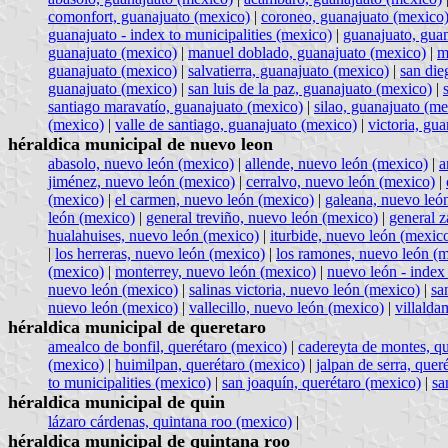
comonfort, guanajuato (mexico)
|
coroneo, guanajuato (mexico
guanajuato - index to municipalities (mexico)
|
guanajuato, gua
guanajuato (mexico)
|
manuel doblado, guanajuato (mexico)
|
m
guanajuato (mexico)
|
salvatierra, guanajuato (mexico)
|
san die
guanajuato (mexico)
|
san luis de la paz, guanajuato (mexico)
|
santiago maravatío, guanajuato (mexico)
|
silao, guanajuato (m
(mexico)
|
valle de santiago, guanajuato (mexico)
|
victoria, gu
héraldica municipal de nuevo leon
abasolo, nuevo león (mexico)
|
allende, nuevo león (mexico)
|
a
jiménez, nuevo león (mexico)
|
cerralvo, nuevo león (mexico)
|
(mexico)
|
el carmen, nuevo león (mexico)
|
galeana, nuevo leó
león (mexico)
|
general treviño, nuevo león (mexico)
|
general 
hualahuises, nuevo león (mexico)
|
iturbide, nuevo león (mexic
|
los herreras, nuevo león (mexico)
|
los ramones, nuevo león (
(mexico)
|
monterrey, nuevo león (mexico)
|
nuevo león - index 
nuevo león (mexico)
|
salinas victoria, nuevo león (mexico)
|
sa
nuevo león (mexico)
|
vallecillo, nuevo león (mexico)
|
villalda
héraldica municipal de queretaro
amealco de bonfil, querétaro (mexico)
|
cadereyta de montes, q
(mexico)
|
huimilpan, querétaro (mexico)
|
jalpan de serra, quer
to municipalities (mexico)
|
san joaquín, querétaro (mexico)
|
sa
héraldica municipal de quin
lázaro cárdenas, quintana roo (mexico)
|
héraldica municipal de quintana roo