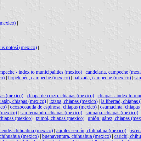
(mexico)
|
uis potosí (mexico)
|
mpeche - index to municipalities (mexico)
|
candelaria, campeche (mexi
co)
|
hopelchén, campeche (mexico)
|
palizada, campeche (mexico)
|
san
pas (mexico)
|
chiapa de corzo, chiapas (mexico)
|
chiapas - index to mun
uatán, chiapas (mexico)
|
ixtapa, chiapas (mexico)
|
la libertad, chiapas
ico)
|
ocozocoautla de espinosa, chiapas (mexico)
|
osumacinta, chiapas
 (mexico)
|
san fernando, chiapas (mexico)
|
sunuapa, chiapas (mexico)
 chiapas (mexico)
|
tzimol, chiapas (mexico)
|
unión juárez, chiapas (mex
llende, chihuahua (mexico)
|
aquiles serdán, chihuahua (mexico)
|
ascen
chihuahua (mexico)
|
buenaventura, chihuahua (mexico)
|
carichí, chih