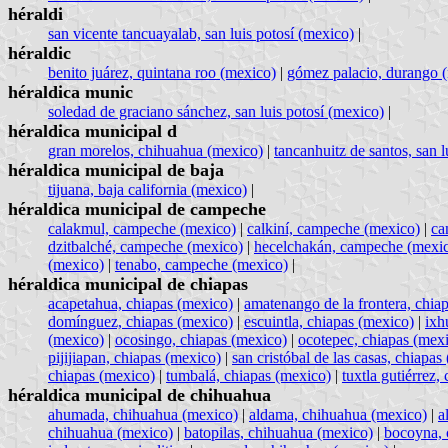
héraldi
san vicente tancuayalab, san luis potosí (mexico)
|
héraldic
benito juárez, quintana roo (mexico)
|
gómez palacio, durango 
héraldica munic
soledad de graciano sánchez, san luis potosí (mexico)
|
héraldica municipal d
gran morelos, chihuahua (mexico)
|
tancanhuitz de santos, san l
héraldica municipal de baja
tijuana, baja california (mexico)
|
héraldica municipal de campeche
calakmul, campeche (mexico)
|
calkiní, campeche (mexico)
|
ca
dzitbalché, campeche (mexico)
|
hecelchakán, campeche (mexi
(mexico)
|
tenabo, campeche (mexico)
|
héraldica municipal de chiapas
acapetahua, chiapas (mexico)
|
amatenango de la frontera, chia
domínguez, chiapas (mexico)
|
escuintla, chiapas (mexico)
|
ixh
(mexico)
|
ocosingo, chiapas (mexico)
|
ocotepec, chiapas (mex
pijijiapan, chiapas (mexico)
|
san cristóbal de las casas, chiapas
chiapas (mexico)
|
tumbalá, chiapas (mexico)
|
tuxtla gutiérrez,
héraldica municipal de chihuahua
ahumada, chihuahua (mexico)
|
aldama, chihuahua (mexico)
|
a
chihuahua (mexico)
|
batopilas, chihuahua (mexico)
|
bocoyna, 