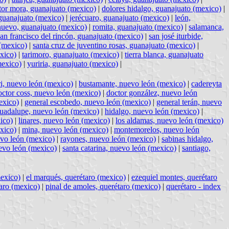
tor mora, guanajuato (mexico)
|
dolores hidalgo, guanajuato (mexico)
|
 guanajuato (mexico)
|
jerécuaro, guanajuato (mexico)
|
león,
nuevo, guanajuato (mexico)
|
romita, guanajuato (mexico)
|
salamanca,
san francisco del rincón, guanajuato (mexico)
|
san josé iturbide,
 (mexico)
|
santa cruz de juventino rosas, guanajuato (mexico)
|
xico)
|
tarimoro, guanajuato (mexico)
|
tierra blanca, guanajuato
mexico)
|
yuriria, guanajuato (mexico)
|
i, nuevo león (mexico)
|
bustamante, nuevo león (mexico)
|
cadereyta
octor coss, nuevo león (mexico)
|
doctor gonzález, nuevo león
exico)
|
general escobedo, nuevo león (mexico)
|
general terán, nuevo
uadalupe, nuevo león (mexico)
|
hidalgo, nuevo león (mexico)
|
ico)
|
linares, nuevo león (mexico)
|
los aldamas, nuevo león (mexico)
xico)
|
mina, nuevo león (mexico)
|
montemorelos, nuevo león
evo león (mexico)
|
rayones, nuevo león (mexico)
|
sabinas hidalgo,
uevo león (mexico)
|
santa catarina, nuevo león (mexico)
|
santiago,
mexico)
|
el marqués, querétaro (mexico)
|
ezequiel montes, querétaro
aro (mexico)
|
pinal de amoles, querétaro (mexico)
|
querétaro - index