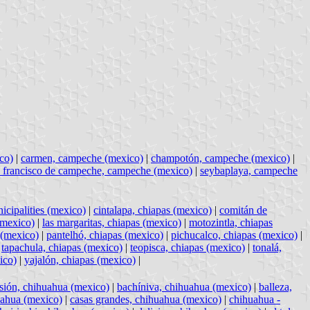
co)
|
carmen, campeche (mexico)
|
champotón, campeche (mexico)
|
 francisco de campeche, campeche (mexico)
|
seybaplaya, campeche
icipalities (mexico)
|
cintalapa, chiapas (mexico)
|
comitán de
 (mexico)
|
las margaritas, chiapas (mexico)
|
motozintla, chiapas
 (mexico)
|
pantelhó, chiapas (mexico)
|
pichucalco, chiapas (mexico)
|
|
tapachula, chiapas (mexico)
|
teopisca, chiapas (mexico)
|
tonalá,
ico)
|
yajalón, chiapas (mexico)
|
sión, chihuahua (mexico)
|
bachíniva, chihuahua (mexico)
|
balleza,
uahua (mexico)
|
casas grandes, chihuahua (mexico)
|
chihuahua -