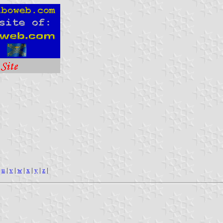
|
u
|
v
|
w
|
x
|
y
|
z
|