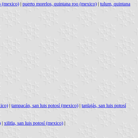
o (mexico)
|
puerto morelos, quintana roo (mexico)
|
tulum, quintana
xico)
|
tampacán, san luis potosí (mexico)
|
tanlajás, san luis potosí
)
|
xilitla, san luis potosí (mexico)
|