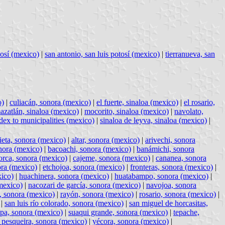
tosí (mexico)
|
san antonio, san luis potosí (mexico)
|
tierranueva, san
o)
|
culiacán, sonora (mexico)
|
el fuerte, sinaloa (mexico)
|
el rosario,
azatlán, sinaloa (mexico)
|
mocorito, sinaloa (mexico)
|
navolato,
ndex to municipalities (mexico)
|
sinaloa de leyva, sinaloa (mexico)
|
ieta, sonora (mexico)
|
altar, sonora (mexico)
|
arivechi, sonora
nora (mexico)
|
bacoachi, sonora (mexico)
|
banámichi, sonora
orca, sonora (mexico)
|
cajeme, sonora (mexico)
|
cananea, sonora
ra (mexico)
|
etchojoa, sonora (mexico)
|
fronteras, sonora (mexico)
|
xico)
|
huachinera, sonora (mexico)
|
huatabampo, sonora (mexico)
|
mexico)
|
nacozari de garcía, sonora (mexico)
|
navojoa, sonora
, sonora (mexico)
|
rayón, sonora (mexico)
|
rosario, sonora (mexico)
|
|
san luis río colorado, sonora (mexico)
|
san miguel de horcasitas,
pa, sonora (mexico)
|
suaqui grande, sonora (mexico)
|
tepache,
a pesqueira, sonora (mexico)
|
yécora, sonora (mexico)
|