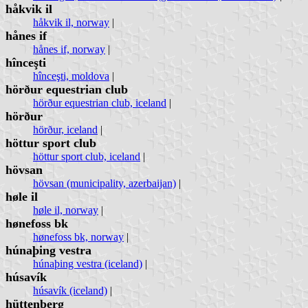
håkvik il
håkvik il, norway
|
hånes if
hånes if, norway
|
hînceşti
hînceşti, moldova
|
hörður equestrian club
hörður equestrian club, iceland
|
hörður
hörður, iceland
|
höttur sport club
höttur sport club, iceland
|
hövsan
hövsan (municipality, azerbaijan)
|
høle il
høle il, norway
|
hønefoss bk
hønefoss bk, norway
|
húnaþing vestra
húnaþing vestra (iceland)
|
húsavík
húsavík (iceland)
|
hüttenberg