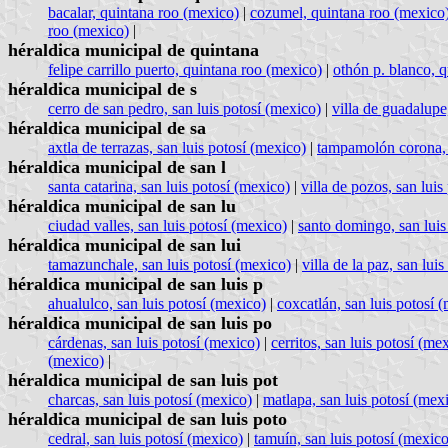
bacalar, quintana roo (mexico)
|
cozumel, quintana roo (mexico
roo (mexico)
|
héraldica municipal de quintana
felipe carrillo puerto, quintana roo (mexico)
|
othón p. blanco, 
héraldica municipal de s
cerro de san pedro, san luis potosí (mexico)
|
villa de guadalupe
héraldica municipal de sa
axtla de terrazas, san luis potosí (mexico)
|
tampamolón corona, 
héraldica municipal de san l
santa catarina, san luis potosí (mexico)
|
villa de pozos, san luis
héraldica municipal de san lu
ciudad valles, san luis potosí (mexico)
|
santo domingo, san luis
héraldica municipal de san lui
tamazunchale, san luis potosí (mexico)
|
villa de la paz, san lui
héraldica municipal de san luis p
ahualulco, san luis potosí (mexico)
|
coxcatlán, san luis potosí 
héraldica municipal de san luis po
cárdenas, san luis potosí (mexico)
|
cerritos, san luis potosí (me
(mexico)
|
héraldica municipal de san luis pot
charcas, san luis potosí (mexico)
|
matlapa, san luis potosí (mex
héraldica municipal de san luis poto
cedral, san luis potosí (mexico)
|
tamuín, san luis potosí (mexico