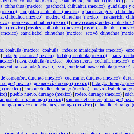
del sotol, chihuahua (mexico)
|
cuauhtémoc, chihuahua (mexico)
|
cusi
na, chihuahua (mexico)
|
guachochi, chihuahua (mexico)
|
guadalupe y 
 (mexico)
|
huejotitán, chihuahua (mexico)
|
ignacio zaragoza, chihuahu
uz, chihuahua (mexico)
|
madera, chihuahua (mexico)
|
maguarichi, chi
xico)
|
nonoava, chihuahua (mexico)
|
nuevo casas grandes, chihuahua 
ahua (mexico)
|
rosales, chihuahua (mexico)
|
rosario, chihuahua (mexic
a (mexico)
|
santa isabel, chihuahua (mexico)
|
satevó, chihuahua (mexic
os, coahuila (mexico)
|
coahuila - index to municipalities (mexico)
|
esco
|
hidalgo, coahuila (mexico)
|
hidalgo, coahuila (mexico)
|
juárez, coah
mexico)
|
nava, coahuila (mexico)
|
piedras negras, coahuila (mexico)
|
p
naventura, coahuila (mexico)
|
san juan de sabinas, coahuila (mexico)
|
 de comonfort, durango (mexico)
|
cuencamé, durango (mexico)
|
duran
durango (mexico)
|
guanaceví, durango (mexico)
|
hidalgo, durango (me
go (mexico)
|
nombre de dios, durango (mexico)
|
nuevo ideal, durango
ico)
|
pueblo nuevo, durango (mexico)
|
rodeo, durango (mexico)
|
súch
san juan del río, durango (mexico)
|
san luis del cordero, durango (mexi
durango (mexico)
|
tepehuanes, durango (mexico)
|
tlahualilo, durango 
|
apaseo el alto, guanajuato (mexico)
|
apaseo el alto, guanajuato (mexic