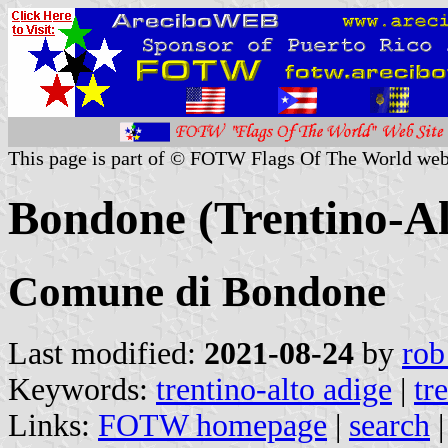
This page is part of © FOTW Flags Of The World web
Bondone (Trentino-Alt
Comune di Bondone
Last modified:
2021-08-24
by
rob
Keywords:
trentino-alto adige
|
tr
Links:
FOTW homepage
|
search