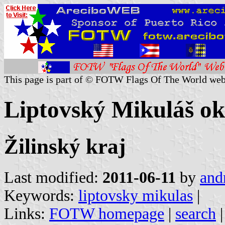
This page is part of © FOTW Flags Of The World web
Liptovský Mikuláš ok
Žilinský kraj
Last modified:
2011-06-11
by
and
Keywords:
liptovsky mikulas
|
Links:
FOTW homepage
|
search