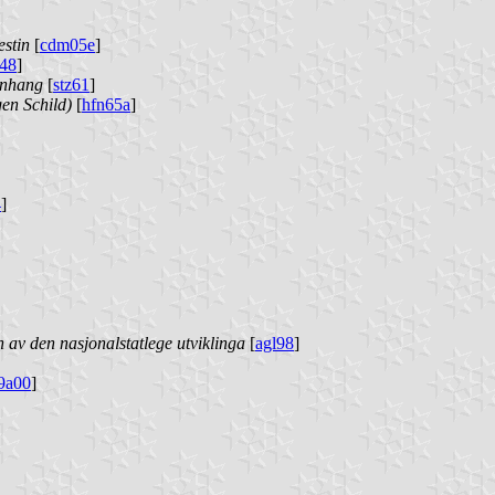
estin
[
cdm05e
]
s48
]
anhang
[
stz61
]
gen Schild)
[
hfn65a
]
4
]
av den nasjonalstatlege utviklinga
[
agl98
]
9a00
]