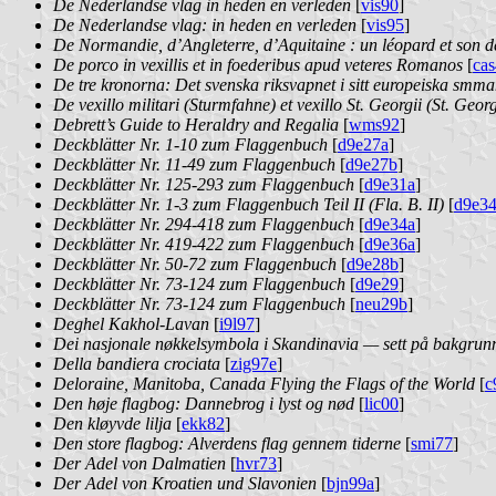
De Nederlandse vlag in heden en verleden
[
vis90
]
De Nederlandse vlag: in heden en verleden
[
vis95
]
De Normandie, d’Angleterre, d’Aquitaine : un léopard et son d
De porco in vexillis et in foederibus apud veteres Romanos
[
ca
De tre kronorna: Det svenska riksvapnet i sitt europeiska smm
De vexillo militari (Sturmfahne) et vexillo St. Georgii (St. Geor
Debrett’s Guide to Heraldry and Regalia
[
wms92
]
Deckblätter Nr. 1-10 zum Flaggenbuch
[
d9e27a
]
Deckblätter Nr. 11-49 zum Flaggenbuch
[
d9e27b
]
Deckblätter Nr. 125-293 zum Flaggenbuch
[
d9e31a
]
Deckblätter Nr. 1-3 zum Flaggenbuch Teil II (Fla. B. II)
[
d9e3
Deckblätter Nr. 294-418 zum Flaggenbuch
[
d9e34a
]
Deckblätter Nr. 419-422 zum Flaggenbuch
[
d9e36a
]
Deckblätter Nr. 50-72 zum Flaggenbuch
[
d9e28b
]
Deckblätter Nr. 73-124 zum Flaggenbuch
[
d9e29
]
Deckblätter Nr. 73-124 zum Flaggenbuch
[
neu29b
]
Deghel Kakhol-Lavan
[
i9l97
]
Dei nasjonale nøkkelsymbola i Skandinavia — sett på bakgrunn 
Della bandiera crociata
[
zig97e
]
Deloraine, Manitoba, Canada Flying the Flags of the World
[
c
Den høje flagbog: Dannebrog i lyst og nød
[
lic00
]
Den kløyvde lilja
[
ekk82
]
Den store flagbog: Alverdens flag gennem tiderne
[
smi77
]
Der Adel von Dalmatien
[
hvr73
]
Der Adel von Kroatien und Slavonien
[
bjn99a
]