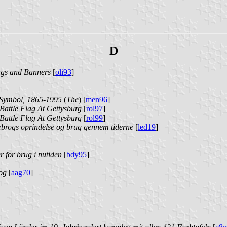
D
ags and Banners
[
oli93
]
 Symbol, 1865-1995
(
The
) [
men96
]
attle Flag At Gettysburg
[
rol97
]
attle Flag At Gettysburg
[
rol99
]
ebrogs oprindelse og brug gennem tiderne
[
led19
]
 for brug i nutiden
[
bdy95
]
og
[
aag70
]