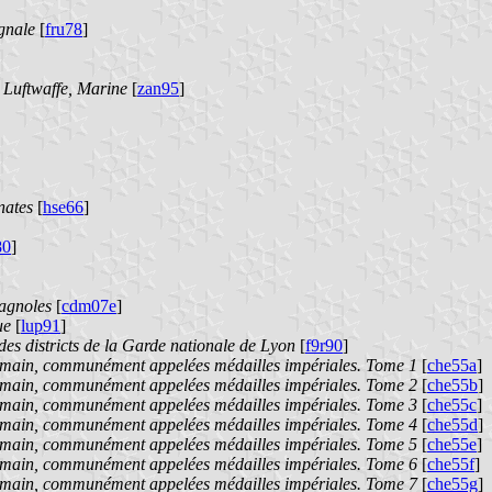
gnale
[
fru78
]
 Luftwaffe, Marine
[
zan95
]
nates
[
hse66
]
80
]
pagnoles
[
cdm07e
]
ue
[
lup91
]
es districts de la Garde nationale de Lyon
[
f9r90
]
Romain, communément appelées médailles impériales. Tome 1
[
che55a
]
Romain, communément appelées médailles impériales. Tome 2
[
che55b
]
Romain, communément appelées médailles impériales. Tome 3
[
che55c
]
Romain, communément appelées médailles impériales. Tome 4
[
che55d
]
Romain, communément appelées médailles impériales. Tome 5
[
che55e
]
Romain, communément appelées médailles impériales. Tome 6
[
che55f
]
Romain, communément appelées médailles impériales. Tome 7
[
che55g
]