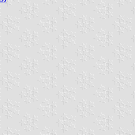
m90
]