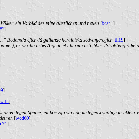
ker, ein Vorbild des mittelalterlichen und neuen
[
bcs41
]
87
]
t." Bedömda efter då gällande heraldiska sedvänjeregler
[
tll19
]
nier), ac vexillo urbis Argent. et aliarum urb. liber. (Straßburgische 
99
]
jw38
]
 vaderen tegen Spanje; en hoe zijn wij aan de tegenwoordige driekleur
kleuren
[
wcd00
]
re71
]