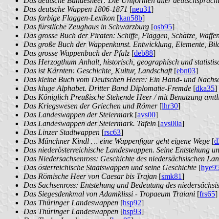
Das deutsche Bundesheer: Die Uniformen aller deutschsprachi
Das deutsche Wappen 1806-1871
[
neu31
]
Das farbige Flaggen-Lexikon
[
kan58b
]
Das fürstliche Zeughaus in Schwarzburg
[
osb95
]
Das grosse Buch der Piraten: Schiffe, Flaggen, Schätze, Waff
Das große Buch der Wappenkunst. Entwicklung, Elemente, Bil
Das grosse Wappenbuch der Pfalz
[
deb88
]
Das Herzogthum Anhalt, historisch, geographisch und statistisc
Das ist Kärnten: Geschichte, Kultur, Landschaft
[
ebn03
]
Das kleine Buch vom Deutschen Heere: Ein Hand- und Nachsc
Das kluge Alphabet. Dritter Band Diplomatie-Fremde
[
dka35
]
Das Königlich Preußische Stehende Heer / mit Benutzung amtli
Das Kriegswesen der Griechen und Römer
[
lhr30
]
Das Landeswappen der Steiermark
[
avs00
]
Das Landeswappen der Steiermark. Tafeln
[
avs00a
]
Das Linzer Stadtwappen
[
rsc63
]
Das Münchner Kindl … eine Wappenfigur geht eigene Wege
[
d
Das niederösterreichische Landeswappen. Seine Entstehung u
Das Niedersachsenross: Geschichte des niedersächsischen L
Das österreichische Staatswappen und seine Geschichte
[
hye9
Das Römische Heer von Caesar bis Trajan
[
smk81
]
Das Sachsenross: Entstehung und Bedeutung des niedersächs
Das Siegesdenkmal von Adamklissi - Tropaeum Traiani
[
frs65
]
Das Thüringer Landeswappen
[
hsp92
]
Das Thüringer Landeswappen
[
hsp93
]