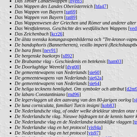
Das Tiroler Landeswappen
[
hye85
]
Das Wappen des Landes Oberösterreich
[
hfa47
]
Das Wappen von Bayern
[
rat69
]
Das Wappen von Bayern
[
rat89
]
Das Wappenwesen der Griechen und Römer und anderer alter Völ
Das Westfalenross. Geschichte des westfälischen Wappens
[
ved
Das Zeichenbuch
[
kcr26
]
De älsta svenska konungavapenbilderna och "Tre-kronor-vapne
De bandophoris (Bannerherren), vexillo imperii (Reichshauptban
De bara finns
[
nev91
]
De bergenske buekorps
[
sfl92
]
De Brabantse vlag - Geschiedenis en betekenis
[
ham03
]
De Doorlughtige Weereld
[
dvg00
]
De gemeentewapens van Nederlands
[
sie60
]
De gemeentewapens van Nederlands
[
sie62a
]
De gemeentewapens van Nederlands
[
sie64
]
De heliga tecknens hemlighet. Om symboler och attribut
[
d2m
De labaro Constantiniano
[
rnd96
]
De legervlaggen uit den aanvang van den 80-jarigen oorlog
[
s
De luna corniculata, familiari Turcis insigni
[
kob83
]
De Nederlandsche vlag, of onder welke driekleur streden onze
De Nederlandsche vlag. Nieuwe bijdragen tot de kennis harer 
De Nederlandse vlag en de Nederlandse koninklijke vlaggen
[
t
De Nederlandse vlag en het protocol
[
vis94a
]
De Nederlandse vlag en het protocol
[
vis97
]