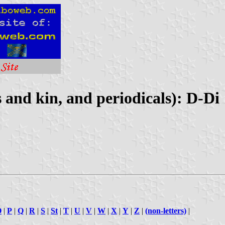
 and kin, and periodicals): D-Di
O
|
P
|
Q
|
R
|
S
|
St
|
T
|
U
|
V
|
W
|
X
|
Y
|
Z
|
(non-letters)
|