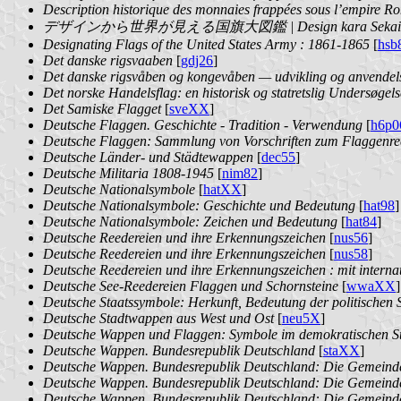
Description historique des monnaies frappées sous l’empire 
デザインから世界が見える国旗大図鑑 | Design kara Sekai ga M
Designating Flags of the United States Army : 1861-1865
[
hsb
Det danske rigsvaaben
[
gdj26
]
Det danske rigsvåben og kongevåben — udvikling og anvendel
Det norske Handelsflag: en historisk og statretslig Undersøgels
Det Samiske Flagget
[
sveXX
]
Deutsche Flaggen. Geschichte - Tradition - Verwendung
[
h6p0
Deutsche Flaggen: Sammlung von Vorschriften zum Flaggenrec
Deutsche Länder- und Städtewappen
[
dec55
]
Deutsche Militaria 1808-1945
[
nim82
]
Deutsche Nationalsymbole
[
hatXX
]
Deutsche Nationalsymbole: Geschichte und Bedeutung
[
hat98
]
Deutsche Nationalsymbole: Zeichen und Bedeutung
[
hat84
]
Deutsche Reedereien und ihre Erkennungszeichen
[
nus56
]
Deutsche Reedereien und ihre Erkennungszeichen
[
nus58
]
Deutsche Reedereien und ihre Erkennungszeichen : mit interna
Deutsche See-Reedereien Flaggen und Schornsteine
[
wwaXX
]
Deutsche Staatssymbole: Herkunft, Bedeutung der politischen 
Deutsche Stadtwappen aus West und Ost
[
neu5X
]
Deutsche Wappen und Flaggen: Symbole im demokratischen S
Deutsche Wappen. Bundesrepublik Deutschland
[
staXX
]
Deutsche Wappen. Bundesrepublik Deutschland: Die Gemeind
Deutsche Wappen. Bundesrepublik Deutschland: Die Gemein
Deutsche Wappen. Bundesrepublik Deutschland: Die Gemeinde