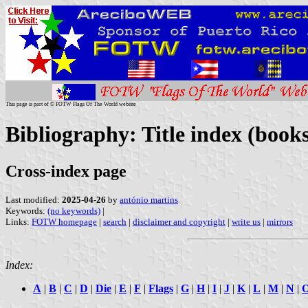
This page is part of © FOTW Flags Of The World website
Bibliography: Title index (books
Cross-index page
Last modified:
2025-04-26
by
antónio martins
Keywords:
(no keywords)
|
Links:
FOTW homepage
|
search
|
disclaimer and copyright
|
write us
|
mirrors
Index:
A
|
B
|
C
|
D
|
Die
|
E
|
F
|
Flags
|
G
|
H
|
I
|
J
|
K
|
L
|
M
|
N
|