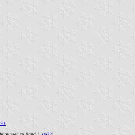
a70
]
htigungen zu Band 1
[
sta72
]