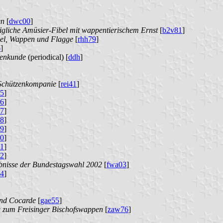
en
[
dwc00
]
igliche Amüsier-Fibel mit wappentierischem Ernst
[
b2v81
]
egel, Wappen und Flagge
[
rhh79
]
6
]
lienkunde
(periodical) [
ddh
]
 Schützenkompanie
[
rei41
]
5
]
6
]
7
]
8
]
9
]
0
]
1
]
2
]
bnisse der Bundestagswahl 2002
[
fwa03
]
4
]
und Cocarde
[
gae55
]
g zum Freisinger Bischofswappen
[
zaw76
]