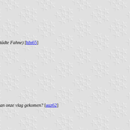
Städte Fahne)
[
hfn65
]
 van onze vlag gekomen?
[
auz62
]