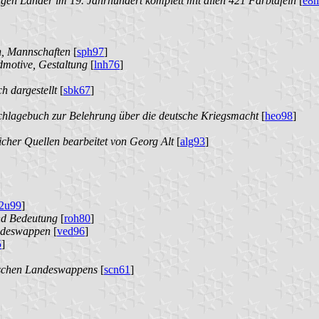
gen Länder im 19. Jahrhundert komplett mit allen 421 Farbtafeln
[
e8
en, Mannschaften
[
sph97
]
dmotive, Gestaltung
[
lnh76
]
h dargestellt
[
sbk67
]
hlagebuch zur Belehrung über die deutsche Kriegsmacht
[
heo98
]
cher Quellen bearbeitet von Georg Alt
[
alg93
]
2u99
]
nd Bedeutung
[
roh80
]
andeswappen
[
ved96
]
5
]
ischen Landeswappens
[
scn61
]