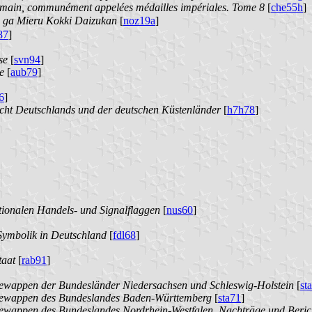
Romain, communément appelées médailles impériales. Tome 8
[
che55h
]
ieru Kokki Daizukan
[
noz19a
]
87
]
se
[
svn94
]
e
[
aub79
]
6
]
ht Deutschlands und der deutschen Küstenländer
[
h7h78
]
tionalen Handels- und Signalflaggen
[
nus60
]
Symbolik in Deutschland
[
fdl68
]
taat
[
rab91
]
ewappen der Bundesländer Niedersachsen und Schleswig-Holstein
[
st
dewappen des Bundeslandes Baden-Württemberg
[
sta71
]
wappen des Bundeslandes Nordrhein-Westfalen. Nachträge und Beric