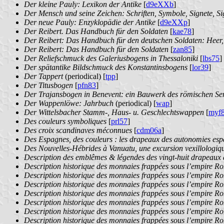
Der kleine Pauly: Lexikon der Antike
[
d9eXXb
]
Der Mensch und seine Zeichen: Schriften, Symbole, Signete, Si
Der neue Pauly: Enzyklopädie der Antike
[
d9eXXp
]
Der Reibert. Das Handbuch für den Soldaten
[
kae78
]
Der Reibert: Das Handbuch für den deutschen Soldaten: Heer,
Der Reibert: Das Handbuch für den Soldaten
[
zan85
]
Der Reliefschmuck des Galeriusbogens in Thessaloniki
[
lbs75
]
Der spätantike Bildschmuck des Konstantinsbogens
[
lor39
]
Der Tappert
(periodical) [
tpp
]
Der Titusbogen
[
pfn83
]
Der Trajansbogen in Benevent: ein Bauwerk des römischen Se
Der Wappenlöwe: Jahrbuch
(periodical) [
wap
]
Der Wittelsbacher Stamm-, Haus- u. Geschlechtswappen
[
myf
Des couleurs symboliques
[
prl57
]
Des croix scandinaves méconnues
[
cdm06a
]
Des Espagnes, des couleurs : les drapeaux des autonomies es
Des Nouvelles-Hébrides à Vanuatu, une excursion vexillologiq
Description des emblêmes & légendes des vingt-huit drapeaux d
Description historique des monnaies frappées sous l’empire 
Description historique des monnaies frappées sous l’empire 
Description historique des monnaies frappées sous l’empire 
Description historique des monnaies frappées sous l’empire 
Description historique des monnaies frappées sous l’empire 
Description historique des monnaies frappées sous l’empire 
Description historique des monnaies frappées sous l’empire 