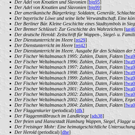
Der Adel von Kroatien und Slavonien
[
bjn95
]
Der Adel von Kroatien und Slavonien
[
bjn99
]
Der amerikanische Bürgerkrieg: Soldaten, Generäle, Schlacht
Der bayerische Löwe und seine liebe Verwandtschaft. Eine kön
Der Berliner Bär. Kleine Geschichte eines Stadtsymbols in Si
Der Bremer Schlüssel: Zur Geschichte des Wahrzeichens
[
tar4
Der deutsche Herold: Zeitschrift für Wappen-, Siegel- u. Fami
Der Dienstunterricht im Heere
[
rei29
]
Der Dienstunterricht im Heere
[
rei42
]
Der Dienstunterricht im Heere. Ausgabe für den Schützen der
Der Fischer Weltalmanach 1995: Zahlen, Daten, Fakten
[
fwa9
Der Fischer Weltalmanach 1996: Zahlen, Daten, Fakten
[
fwa9
Der Fischer Weltalmanach 1997: Zahlen, Daten, Fakten
[
fwa9
Der Fischer Weltalmanach 1998: Zahlen, Daten, Fakten
[
fwa9
Der Fischer Weltalmanach 1999: Zahlen, Daten, Fakten
[
fwa9
Der Fischer Weltalmanach 2000: Zahlen, Daten, Fakten
[
fwa0
Der Fischer Weltalmanach 2001: Zahlen, Daten, Fakten
[
fwa0
Der Fischer Weltalmanach 2002: Zahlen, Daten, Fakten
[
fwa0
Der Fischer Weltalmanach 2002: Zahlen, Daten, Fakten, Erge
Der Fischer Weltalmanach 2004: Zahlen, Daten, Fakten
[
fwa0
Der Flaggenkurier
(periodical) [
dfk
]
Der Flaggenmißbrauch im Landkriege
[
sds38
]
Der freien und Hansestadt Hamburg Wappen, Siegel, Flagge 
Der Freisinger Mohr: Eine heimatgeschichtliche Untersuchun
Der Herold
(periodical) [
dhe
]