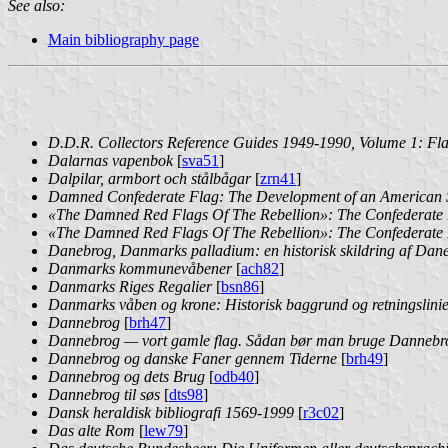
See also:
Main bibliography page
D.D.R. Collectors Reference Guides 1949-1990, Volume 1: Fl
Dalarnas vapenbok
[
sva51
]
Dalpilar, armbort och stålbågar
[
zrn41
]
Damned Confederate Flag: The Development of an American
«The Damned Red Flags Of The Rebellion»: The Confederate B
«The Damned Red Flags Of The Rebellion»: The Confederate B
Danebrog, Danmarks palladium: en historisk skildring af Dan
Danmarks kommunevåbener
[
ach82
]
Danmarks Riges Regalier
[
bsn86
]
Danmarks våben og krone: Historisk baggrund og retningslinier
Dannebrog
[
brh47
]
Dannebrog — vort gamle flag. Sådan bør man bruge Dannebr
Dannebrog og danske Faner gennem Tiderne
[
brh49
]
Dannebrog og dets Brug
[
odb40
]
Dannebrog til søs
[
dts98
]
Dansk heraldisk bibliografi 1569-1999
[
r3c02
]
Das alte Rom
[
lew79
]