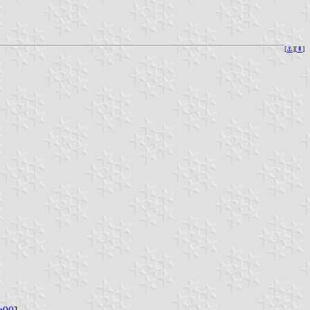
[
⚓︎
][
⇞
]