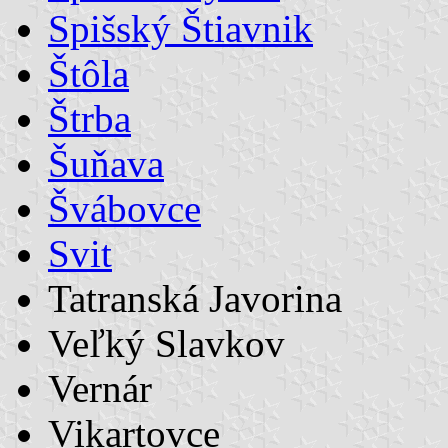
Spišský Štiavnik
Štôla
Štrba
Šuňava
Švábovce
Svit
Tatranská Javorina
Veľký Slavkov
Vernár
Vikartovce