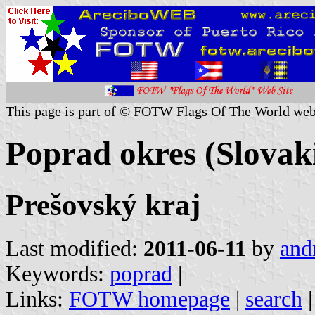
This page is part of © FOTW Flags Of The World web
Poprad okres (Slovak
Prešovský kraj
Last modified:
2011-06-11
by
and
Keywords:
poprad
|
Links:
FOTW homepage
|
search