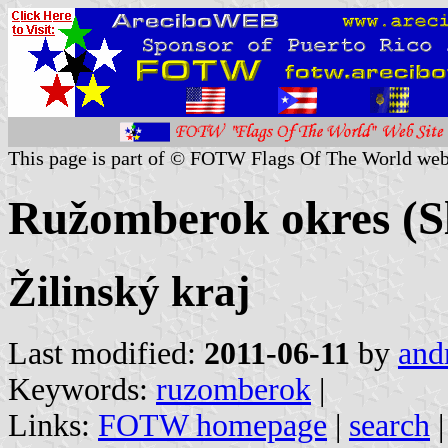
This page is part of © FOTW Flags Of The World web
Ružomberok okres (S
Žilinský kraj
Last modified:
2011-06-11
by
and
Keywords:
ruzomberok
|
Links:
FOTW homepage
|
search