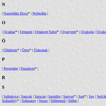
N
|
Nasreddin Hoca
* |
Nebioğlu
|
O
|
Ocaklar
* |
Ormanlı
|
Ortakent Yahşi
* |
Ovaeymir
* |
Ovakışla
|
Ovake
Ö
|
Ölüdeniz
* |
Ören
* |
Özkonak
|
P
|
Perşembe
|
Pınarkent
* |
R
S
|
Saltukova
|
Sancak
|
Sarıcan
|
Sarıidris
|
Sarıyar
* |
Sart
* |
Sav
|
Selçik
Sultanköy
* |
Sulusaray
|
Susuz
|
Sülümenli
|
Sülün
|