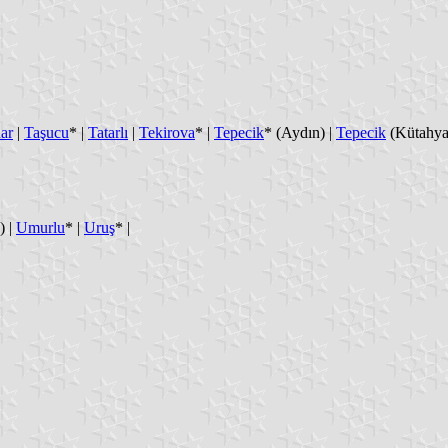
ar
|
Taşucu
* |
Tatarlı
|
Tekirova
* |
Tepecik
* (Aydın) |
Tepecik
(Kütahya
) |
Umurlu
* |
Uruş
* |