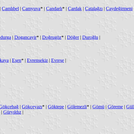
|
Çamlıbel
|
Çamyuva
* |
Çandarlı
* |
Çardak
|
Çatalağzı
|
Çaydeğirmeni
durga
|
Dogancayir
* |
Doğrugöz
* |
Döğer
|
Duroğlu
|
kaya
|
Eşen
* |
Evrensekiz
|
Evreşe
|
Gökçebağ
|
Gökçeyazı
* |
Göktepe
|
Gölemezli
* |
Gömü
|
Göreme
|
Gül
|
Güryıldız
|