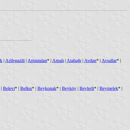
ak
|
Arifegazili
|
Armutalan
* |
Arpalı
|
Atabağı
|
Avdan
* |
Avsallar
* |
 |
Belevi
* |
Belkıs
* |
Beykonak
* |
Beyköy
|
Beylerli
* |
Beymelek
* |