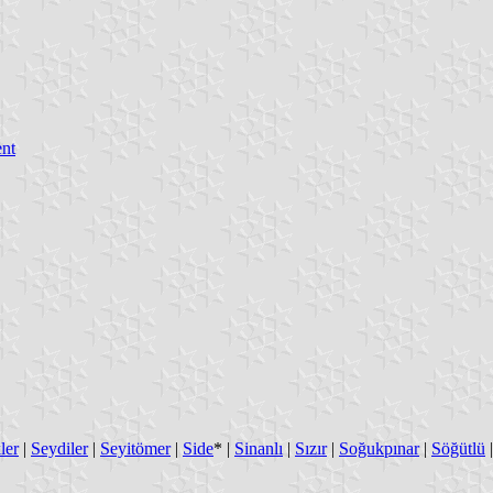
nt
ler
|
Seydiler
|
Seyitömer
|
Side
* |
Sinanlı
|
Sızır
|
Soğukpınar
|
Söğütlü