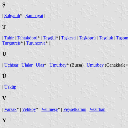
Ş
|
Şalgamlı
* |
Şambayat
|
T
|
Tahir
|
Tahtaköprü
* |
Taşağıl
* |
Taşkesti
|
Taşköprü
|
Taşoluk
|
Taşpın
Turgutreis
* |
Turunçova
* |
U
|
Uçhisar
|
Ulalar
|
Ulaş
* |
Umurbey
* (Bursa) |
Umurbey
(Çanakkale<
Ü
|
Üsküp
|
V
|
Varsak
* |
Veliköy
* |
Velimeşe
* |
Veyselkarani
|
Vezirhan
|
Y