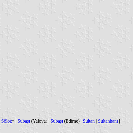
|
Sölöz
* |
Subaşı
(Yalova) |
Subaşı
(Edirne) |
Sultan
|
Sultanhanı
|