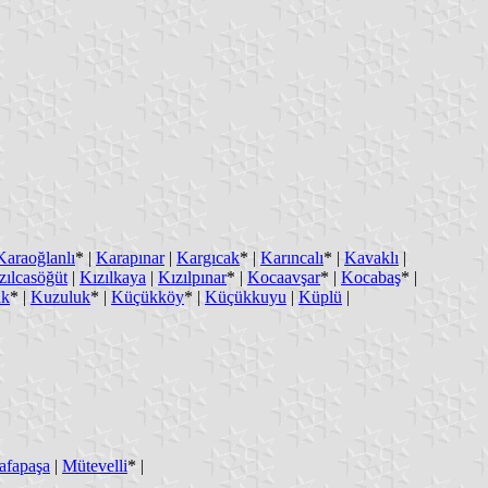
Karaoğlanlı
* |
Karapınar
|
Kargıcak
* |
Karıncalı
* |
Kavaklı
|
zılcasöğüt
|
Kızılkaya
|
Kızılpınar
* |
Kocaavşar
* |
Kocabaş
* |
ak
* |
Kuzuluk
* |
Küçükköy
* |
Küçükkuyu
|
Küplü
|
afapaşa
|
Mütevelli
* |