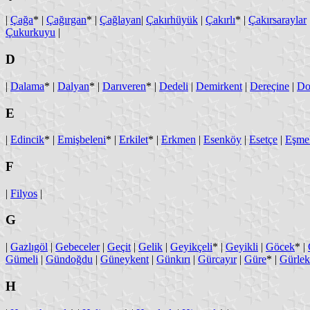
|
Çağa
* |
Çağırgan
* |
Çağlayan
|
Çakırhüyük
|
Çakırlı
* |
Çakırsaraylar
Çukurkuyu
|
D
|
Dalama
* |
Dalyan
* |
Darıveren
* |
Dedeli
|
Demirkent
|
Dereçine
|
Do
E
|
Edincik
* |
Emişbeleni
* |
Erkilet
* |
Erkmen
|
Esenköy
|
Esetçe
|
Eşme
F
|
Filyos
|
G
|
Gazlıgöl
|
Gebeceler
|
Geçit
|
Gelik
|
Geyikçeli
* |
Geyikli
|
Göcek
* |
Gümeli
|
Gündoğdu
|
Güneykent
|
Günkırı
|
Gürcayır
|
Güre
* |
Gürlek
H