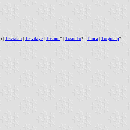
) |
Terzialan
|
Teşvikiye
|
Tosmur
* |
Tosunlar
* |
Tunca
|
Turgutalp
* |