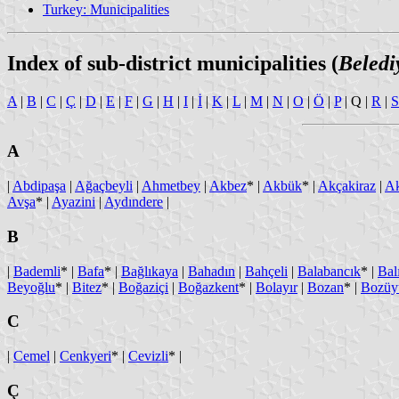
Turkey: Municipalities
Index of sub-district municipalities (
Beledi
A
|
B
|
C
|
Ç
|
D
|
E
|
F
|
G
|
H
|
I
|
İ
|
K
|
L
|
M
|
N
|
O
|
Ö
|
P
| Q |
R
|
S
A
|
Abdipaşa
|
Ağaçbeyli
|
Ahmetbey
|
Akbez
* |
Akbük
* |
Akçakiraz
|
A
Avşa
* |
Ayazini
|
Aydındere
|
B
|
Bademli
* |
Bafa
* |
Bağlıkaya
|
Bahadın
|
Bahçeli
|
Balabancık
* |
Bal
Beyoğlu
* |
Bitez
* |
Boğaziçi
|
Boğazkent
* |
Bolayır
|
Bozan
* |
Bozüy
C
|
Cemel
|
Cenkyeri
* |
Cevizli
* |
Ç