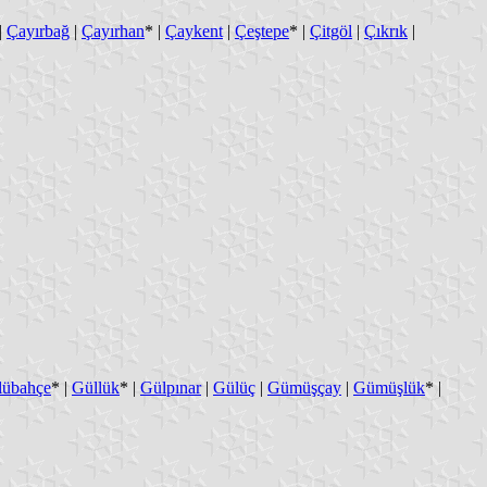
|
Çayırbağ
|
Çayırhan
* |
Çaykent
|
Çeştepe
* |
Çitgöl
|
Çıkrık
|
lübahçe
* |
Güllük
* |
Gülpınar
|
Gülüç
|
Gümüşçay
|
Gümüşlük
* |