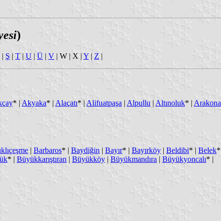
yesi
)
|
Ş
|
T
|
U
|
Ü
|
V
| W | X |
Y
|
Z
|
kçay
* |
Akyaka
* |
Alaçatı
* |
Alifuatpaşa
|
Alpullu
|
Altınoluk
* |
Arakon
ıklıçeşme
|
Barbaros
* |
Baydiğin
|
Bayır
* |
Bayırköy
|
Beldibi
* |
Belek
*
ük
* |
Büyükkarıştıran
|
Büyükköy
|
Büyükmandıra
|
Büyükyoncalı
* |