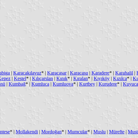
abiga
|
Karacakılavuz
* |
Karacaşar
|
Karacasu
|
Karadere
* |
Karahalil
|
Kepez
|
Kestel
* |
Kılıçarslan
|
Kınık
* |
Kıralan
* |
Kıyıköy
|
Kızılca
* |
Kı
önü
|
Kumbağ
* |
Kumluca
|
Kumluova
* |
Kurtbey
|
Kurudere
* |
Kuyuc
ntese
* |
Mollakendi
|
Mordoğan
* |
Mumcular
* |
Muslu
|
Mürefte
|
Must