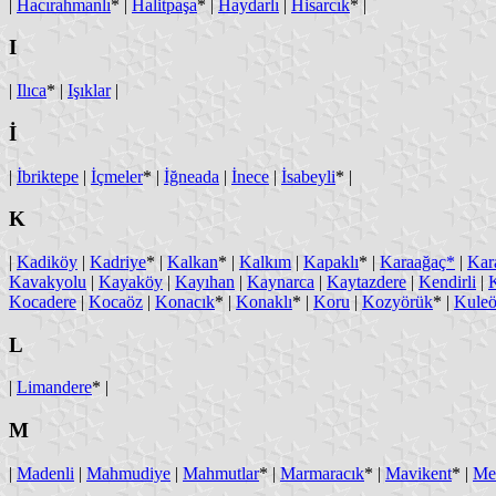
|
Hacırahmanlı
* |
Halitpaşa
* |
Haydarlı
|
Hisarcık
* |
I
|
Ilıca
* |
Işıklar
|
İ
|
İbriktepe
|
İçmeler
* |
İğneada
|
İnece
|
İsabeyli
* |
K
|
Kadiköy
|
Kadriye
* |
Kalkan
* |
Kalkım
|
Kapaklı
* |
Karaağaç*
|
Kar
Kavakyolu
|
Kayaköy
|
Kayıhan
|
Kaynarca
|
Kaytazdere
|
Kendirli
|
Kocadere
|
Kocaöz
|
Konacık
* |
Konaklı
* |
Koru
|
Kozyörük
* |
Kule
L
|
Limandere
* |
M
|
Madenli
|
Mahmudiye
|
Mahmutlar
* |
Marmaracık
* |
Mavikent
* |
Me