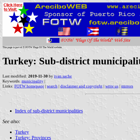
This page is part of © FOTW Flags Of The World website
Turkey: Sub-district municipalit
Last modified:
2019-11-30
by
ivan sache
Keywords:
municipality
|
Links:
FOTW homepage
|
search
|
disclaimer and copyright
|
write us
|
mirrors
Index of sub-district municipalities
See also:
Turkey
Turkey: Provinces