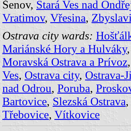
Šenov,
Stará Ves nad Ondře
Vratimov
,
Vřesina
,
Zbyslav
Ostrava city wards:
Hošťál
Mariánské Hory a Hulváky
Moravská Ostrava a Prívoz
Ves
,
Ostrava city
,
Ostrava-J
nad Odrou
,
Poruba
,
Prosko
Bartovice
,
Slezská Ostrava
Třebovice
,
Vítkovice