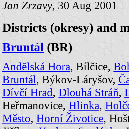
Jan Zrzavy
, 30 Aug 2001
Districts (okresy) and m
Bruntál
(BR)
Andělská Hora
, Bílčice,
Bo
Bruntál
, Býkov-Láryšov,
Č
Dívčí Hrad
,
Dlouhá Stráň
,
Heřmanovice,
Hlinka
,
Holč
Město
,
Horní Životice
, Hoš