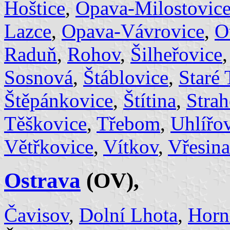
Hoštice
,
Opava-Milostovic
Lazce
,
Opava-Vávrovice
,
O
Raduň
,
Rohov
,
Šilheřovice
Sosnová
,
Štáblovice
,
Staré
Štěpánkovice
,
Štítina
,
Strah
Těškovice
,
Třebom
,
Uhlířo
Větřkovice
,
Vítkov
,
Vřesina
Ostrava
(OV),
Čavisov
,
Dolní Lhota
,
Horn