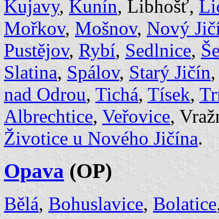
Kujavy
,
Kunín
, Libhošť,
Li
Mořkov
,
Mošnov
,
Nový Jič
Pustějov
,
Rybí
,
Sedlnice
,
Še
Slatina
,
Spálov
,
Starý Jičín
nad Odrou
,
Tichá
,
Tísek
,
Tr
Albrechtice
,
Veřovice
, Vraž
Životice u Nového Jičína
.
Opava
(OP)
Bělá
,
Bohuslavice
,
Bolatice