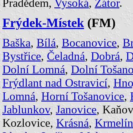
Pradědem,
Vysoká
,
Zátor
.
Frýdek-Místek
(FM)
Baška
,
Bílá
,
Bocanovice
,
B
Bystřice
,
Čeladná
,
Dobrá
,
D
Dolní Lomná
,
Dolní Tošano
Frýdlant nad Ostravicí
,
Hno
Lomná
,
Horní Tošanovice
,
Jablunkov
,
Janovice
, Kaňov
Kozlovice,
Krásná
,
Krmelí