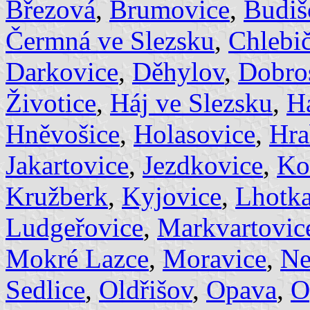
Březová
,
Brumovice
,
Budiš
Čermná ve Slezsku
,
Chlebi
Darkovice
,
Děhylov
,
Dobro
Životice
,
Háj ve Slezsku
,
H
Hněvošice
,
Holasovice
,
Hra
Jakartovice
,
Jezdkovice
,
Ko
Kružberk
,
Kyjovice
,
Lhotka
Ludgeřovice
,
Markvartovic
Mokré Lazce
,
Moravice
,
Ne
Sedlice
,
Oldřišov
,
Opava
,
O