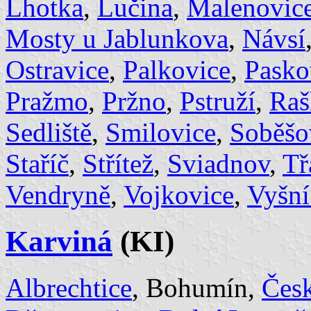
Lhotka
,
Lučina
,
Malenovic
Mosty u Jablunkova
,
Návsí
Ostravice
,
Palkovice
,
Pasko
Pražmo
,
Pržno
,
Pstruží
,
Raš
Sedliště
,
Smilovice
,
Soběšo
Staříč
,
Střítež
,
Sviadnov
,
Tř
Vendryně
,
Vojkovice
,
Vyšní
Karviná
(KI)
Albrechtice
, Bohumín,
Česk