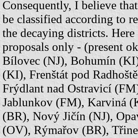
Consequently, I believe tha
be classified according to r
the decaying districts. Here 
proposals only - (present ok
Bílovec (NJ), Bohumín (KI)
(KI), Frenštát pod Radhošt
Frýdlant nad Ostravicí (FM)
Jablunkov (FM), Karviná (K
(BR), Nový Jičín (NJ), Opa
(OV), Rýmařov (BR), Třine