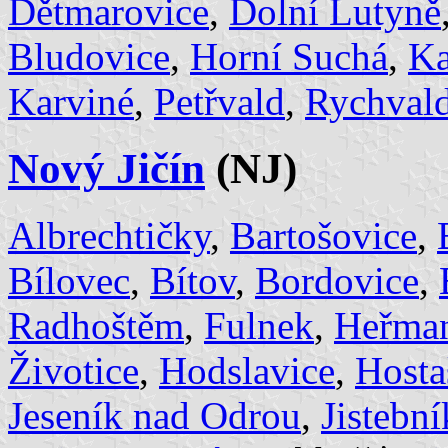
Dětmarovice
,
Dolní Lutyně
Bludovice
,
Horní Suchá
,
Ka
Karviné
,
Petřvald
,
Rychval
Nový Jičín
(NJ)
Albrechtičky
,
Bartošovice
,
Bílovec
,
Bítov
,
Bordovice
,
Radhoštěm
,
Fulnek
,
Heřman
Životice
,
Hodslavice
,
Hosta
Jeseník nad Odrou
,
Jistební