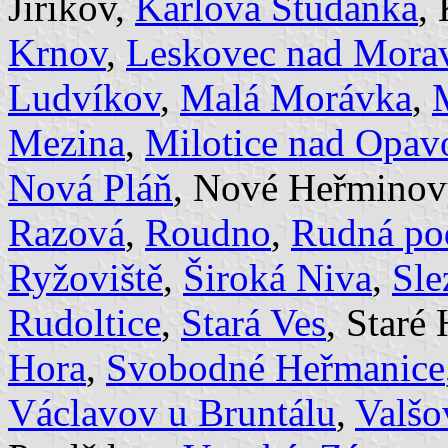
Jiříkov,
Karlova Studánka
,
Krnov
,
Leskovec nad Morav
Ludvíkov
,
Malá Morávka
,
Mezina
,
Milotice nad Opav
Nová Pláň
, Nové Heřminov
Razová
,
Roudno
,
Rudná po
Ryžoviště
,
Široká Niva
,
Sle
Rudoltice
,
Stará Ves
, Staré
Hora
,
Svobodné Heřmanice
Václavov u Bruntálu
,
Valšo