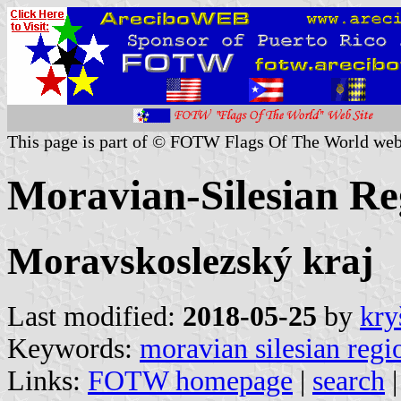
This page is part of © FOTW Flags Of The World web
Moravian-Silesian Re
Moravskoslezský kraj
Last modified:
2018-05-25
by
kry
Keywords:
moravian silesian regi
Links:
FOTW homepage
|
search