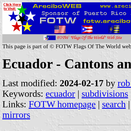
This page is part of © FOTW Flags Of The World web
Ecuador - Cantons an
Last modified:
2024-02-17
by
rob
Keywords:
ecuador
|
subdivisions
Links:
FOTW homepage
|
search
mirrors