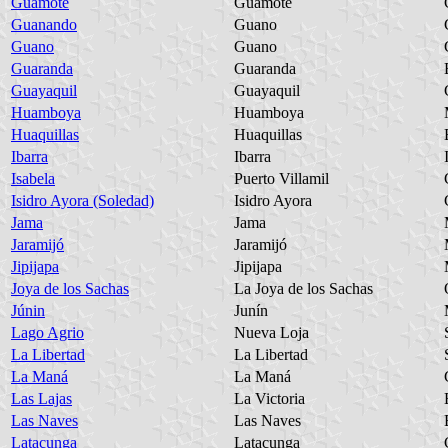
Guamote
Guamote
Guanando
Guano
Guano
Guano
Guaranda
Guaranda
Guayaquil
Guayaquil
Huamboya
Huamboya
Huaquillas
Huaquillas
Ibarra
Ibarra
Isabela
Puerto Villamil
Isidro Ayora (Soledad)
Isidro Ayora
Jama
Jama
Jaramijó
Jaramijó
Jipijapa
Jipijapa
Joya de los Sachas
La Joya de los Sachas
Júnin
Junín
Lago Agrio
Nueva Loja
La Libertad
La Libertad
La Maná
La Maná
Las Lajas
La Victoria
Las Naves
Las Naves
Latacunga
Latacunga