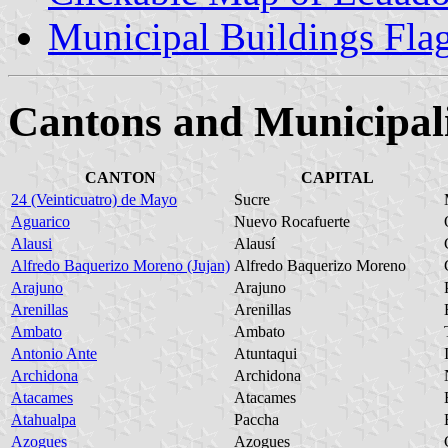
Municipal Buildings Fla
Cantons and Municipal
CANTON
CAPITAL
24 (Veinticuatro) de Mayo
Sucre
Aguarico
Nuevo Rocafuerte
Alausi
Alausí
Alfredo Baquerizo Moreno (Jujan)
Alfredo Baquerizo Moreno
Arajuno
Arajuno
Arenillas
Arenillas
Ambato
Ambato
Antonio Ante
Atuntaqui
Archidona
Archidona
Atacames
Atacames
Atahualpa
Paccha
Azogues
Azogues