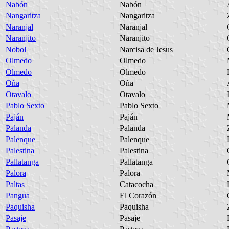
Nabón
Nabón
Nangaritza
Nangaritza
Naranjal
Naranjal
Naranjito
Naranjito
Nobol
Narcisa de Jesus
Olmedo
Olmedo
Olmedo
Olmedo
Oña
Oña
Otavalo
Otavalo
Pablo Sexto
Pablo Sexto
Paján
Paján
Palanda
Palanda
Palenque
Palenque
Palestina
Palestina
Pallatanga
Pallatanga
Palora
Palora
Paltas
Catacocha
Pangua
El Corazón
Paquisha
Paquisha
Pasaje
Pasaje