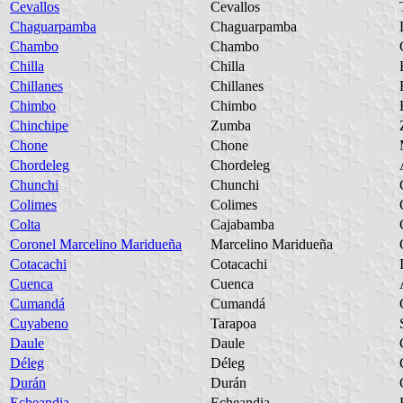
Cevallos
Cevallos
Chaguarpamba
Chaguarpamba
Chambo
Chambo
Chilla
Chilla
Chillanes
Chillanes
Chimbo
Chimbo
Chinchipe
Zumba
Chone
Chone
Chordeleg
Chordeleg
Chunchi
Chunchi
Colimes
Colimes
Colta
Cajabamba
Coronel Marcelino Maridueña
Marcelino Maridueña
Cotacachi
Cotacachi
Cuenca
Cuenca
Cumandá
Cumandá
Cuyabeno
Tarapoa
Daule
Daule
Déleg
Déleg
Durán
Durán
Echeandia
Echeandia