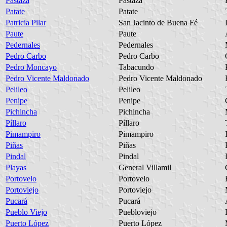
Pastaza
Pastaza
Patate
Patate
Patricia Pilar
San Jacinto de Buena Fé
Paute
Paute
Pedernales
Pedernales
Pedro Carbo
Pedro Carbo
Pedro Moncayo
Tabacundo
Pedro Vicente Maldonado
Pedro Vicente Maldonado
Pelileo
Pelileo
Penipe
Penipe
Pichincha
Pichincha
Píllaro
Píllaro
Pimampiro
Pimampiro
Piñas
Piñas
Pindal
Pindal
Playas
General Villamil
Portovelo
Portovelo
Portoviejo
Portoviejo
Pucará
Pucará
Pueblo Viejo
Puebloviejo
Puerto López
Puerto López