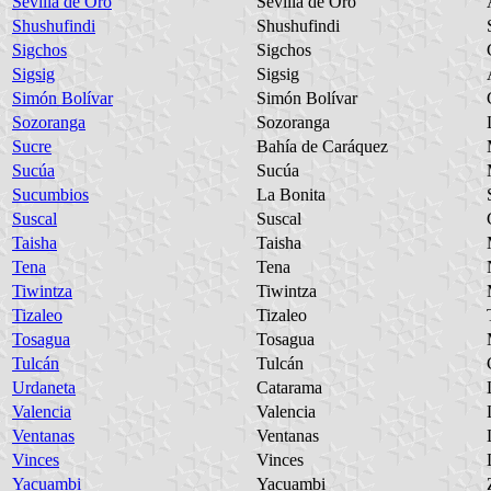
Sevilla de Oro
Sevilla de Oro
Shushufindi
Shushufindi
Sigchos
Sigchos
Sigsig
Sigsig
Simón Bolívar
Simón Bolívar
Sozoranga
Sozoranga
Sucre
Bahía de Caráquez
Sucúa
Sucúa
Sucumbios
La Bonita
Suscal
Suscal
Taisha
Taisha
Tena
Tena
Tiwintza
Tiwintza
Tizaleo
Tizaleo
Tosagua
Tosagua
Tulcán
Tulcán
Urdaneta
Catarama
Valencia
Valencia
Ventanas
Ventanas
Vinces
Vinces
Yacuambi
Yacuambi