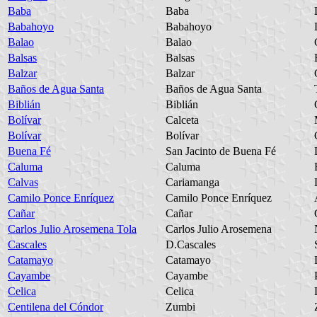
Baba
Baba
Babahoyo
Babahoyo
Balao
Balao
Balsas
Balsas
Balzar
Balzar
Baños de Agua Santa
Baños de Agua Santa
Biblián
Biblián
Bolívar
Calceta
Bolívar
Bolívar
Buena Fé
San Jacinto de Buena Fé
Caluma
Caluma
Calvas
Cariamanga
Camilo Ponce Enríquez
Camilo Ponce Enríquez
Cañar
Cañar
Carlos Julio Arosemena Tola
Carlos Julio Arosemena
Cascales
D.Cascales
Catamayo
Catamayo
Cayambe
Cayambe
Celica
Celica
Centilena del Cóndor
Zumbi