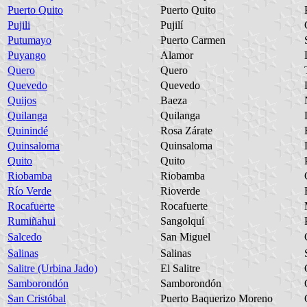
Puerto Quito
Puerto Quito
Pujili
Pujilí
Putumayo
Puerto Carmen
Puyango
Alamor
Quero
Quero
Quevedo
Quevedo
Quijos
Baeza
Quilanga
Quilanga
Quinindé
Rosa Zárate
Quinsaloma
Quinsaloma
Quito
Quito
Riobamba
Riobamba
Río Verde
Rioverde
Rocafuerte
Rocafuerte
Rumiñahui
Sangolquí
Salcedo
San Miguel
Salinas
Salinas
Salitre (Urbina Jado)
El Salitre
Samborondón
Samborondón
San Cristóbal
Puerto Baquerizo Moreno