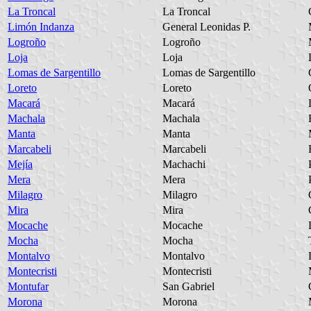
La Troncal
La Troncal
Limón Indanza
General Leonidas P.
Logroño
Logroño
Loja
Loja
Lomas de Sargentillo
Lomas de Sargentillo
Loreto
Loreto
Macará
Macará
Machala
Machala
Manta
Manta
Marcabeli
Marcabeli
Mejía
Machachi
Mera
Mera
Milagro
Milagro
Mira
Mira
Mocache
Mocache
Mocha
Mocha
Montalvo
Montalvo
Montecristi
Montecristi
Montufar
San Gabriel
Morona
Morona