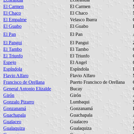
El Carmen
El Carmen
El Chaco
El Chaco
El Empalme
Velasco Ibarra
El Guabo
El Guabo
El Pan
El Pan
El Pangui
El Pangui
El Tambo
El Tambo
El Triunfo
El Triunfo
Espejo
El Angel
Espíndola
Espíndola
Flavio Alfaro
Flavio Alfaro
Francisco de Orellana
Puerto Francisco de Orellana
General Antonio Elizalde
Bucay
Girón
Girón
Gonzalo Pizarro
Lumbaqui
Gonzanamá
Gonzanamá
Guachapala
Guachapala
Gualaceo
Gualaceo
Gualaquiza
Gualaquiza