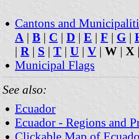
Cantons and Municipalit
A
|
B
|
C
|
D
|
E
|
F
|
G
|
|
R
|
S
|
T
|
U
|
V
|
W
|
X
Municipal Flags
See also:
Ecuador
Ecuador - Regions and P
Clickable Map of Ecuado